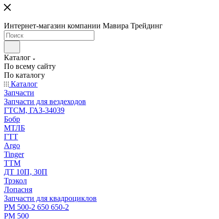
Интернет-магазин компании Мавира Трейдинг
Каталог
По всему сайту
По каталогу
Каталог
Запчасти
Запчасти для вездеходов
ГТСМ, ГАЗ-34039
Бобр
МТЛБ
ГТТ
Argo
Tinger
ТТМ
ДТ 10П, 30П
Трэкол
Лопасня
Запчасти для квадроциклов
РМ 500-2 650 650-2
РМ 500