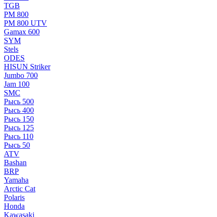
TGB
РМ 800
РМ 800 UTV
Gamax 600
SYM
Stels
ОDЕS
HISUN Striker
Jumbo 700
Jam 100
SMC
Рысь 500
Рысь 400
Рысь 150
Рысь 125
Рысь 110
Рысь 50
ATV
Bashan
BRP
Yamaha
Arctic Cat
Polaris
Honda
Kawasaki