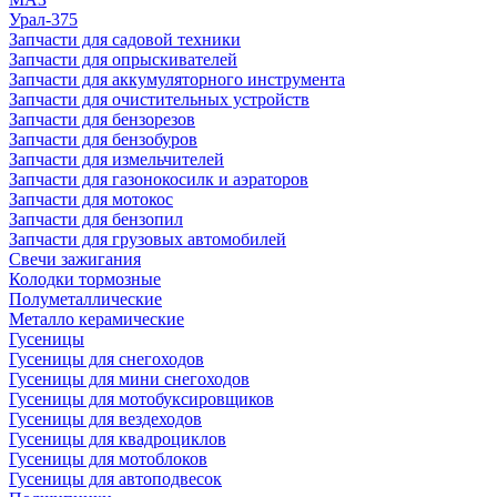
Урал-375
Запчасти для садовой техники
Запчасти для опрыскивателей
Запчасти для аккумуляторного инструмента
Запчасти для очистительных устройств
Запчасти для бензорезов
Запчасти для бензобуров
Запчасти для измельчителей
Запчасти для газонокосилк и аэраторов
Запчасти для мотокос
Запчасти для бензопил
Запчасти для грузовых автомобилей
Свечи зажигания
Колодки тормозные
Полуметаллические
Металло керамические
Гусеницы
Гусеницы для снегоходов
Гусеницы для мини снегоходов
Гусеницы для мотобуксировщиков
Гусеницы для вездеходов
Гусеницы для квадроциклов
Гусеницы для мотоблоков
Гусеницы для автоподвесок