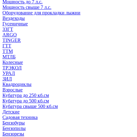
Мощность до 7 л.с.
Мощность свыше 7 л.с.
Оборудование для прокладки лыжни
Вездеходы
Гусеничные
ЗЗГТ
ARGO
TINGER
ГТТ
ТТМ
МТЛБ
Колесные
ТРЭКОЛ
УРАЛ
ЗИЛ
Квадроциклы
Взрослые
Кубатура до 250 кб.см
Кубатура до 500 кб.см
Кубатура свыше 500 кб.см
Детские
Садовая техника
Бензобуры
Бензопилы
Бензорезы