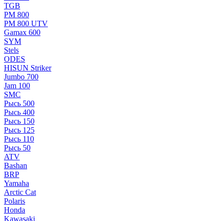
TGB
РМ 800
РМ 800 UTV
Gamax 600
SYM
Stels
ОDЕS
HISUN Striker
Jumbo 700
Jam 100
SMC
Рысь 500
Рысь 400
Рысь 150
Рысь 125
Рысь 110
Рысь 50
ATV
Bashan
BRP
Yamaha
Arctic Cat
Polaris
Honda
Kawasaki