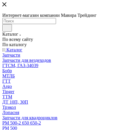
Интернет-магазин компании Мавира Трейдинг
Каталог
По всему сайту
По каталогу
Каталог
Запчасти
Запчасти для вездеходов
ГТСМ, ГАЗ-34039
Бобр
МТЛБ
ГТТ
Argo
Tinger
ТТМ
ДТ 10П, 30П
Трэкол
Лопасня
Запчасти для квадроциклов
РМ 500-2 650 650-2
РМ 500