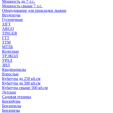
Мощность до 7 л.с.
Мощность свыше 7 л.с.
Оборудование для прокладки лыжни
Вездеходы
Гусеничные
ЗЗГТ
ARGO
TINGER
ГТТ
ТТМ
МТЛБ
Колесные
ТРЭКОЛ
УРАЛ
ЗИЛ
Квадроциклы
Взрослые
Кубатура до 250 кб.см
Кубатура до 500 кб.см
Кубатура свыше 500 кб.см
Детские
Садовая техника
Бензобуры
Бензопилы
Бензорезы