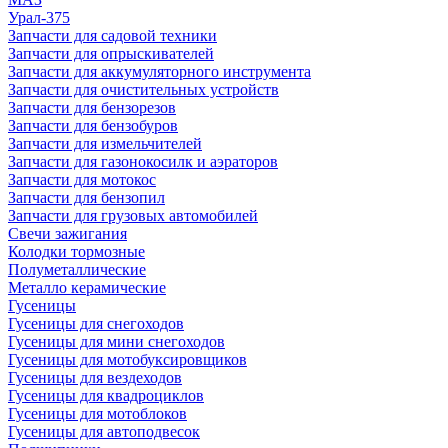
Урал-375
Запчасти для садовой техники
Запчасти для опрыскивателей
Запчасти для аккумуляторного инструмента
Запчасти для очистительных устройств
Запчасти для бензорезов
Запчасти для бензобуров
Запчасти для измельчителей
Запчасти для газонокосилк и аэраторов
Запчасти для мотокос
Запчасти для бензопил
Запчасти для грузовых автомобилей
Свечи зажигания
Колодки тормозные
Полуметаллические
Металло керамические
Гусеницы
Гусеницы для снегоходов
Гусеницы для мини снегоходов
Гусеницы для мотобуксировщиков
Гусеницы для вездеходов
Гусеницы для квадроциклов
Гусеницы для мотоблоков
Гусеницы для автоподвесок