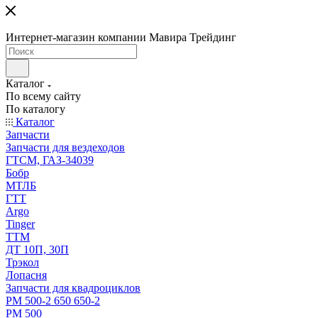
Интернет-магазин компании Мавира Трейдинг
Каталог
По всему сайту
По каталогу
Каталог
Запчасти
Запчасти для вездеходов
ГТСМ, ГАЗ-34039
Бобр
МТЛБ
ГТТ
Argo
Tinger
ТТМ
ДТ 10П, 30П
Трэкол
Лопасня
Запчасти для квадроциклов
РМ 500-2 650 650-2
РМ 500