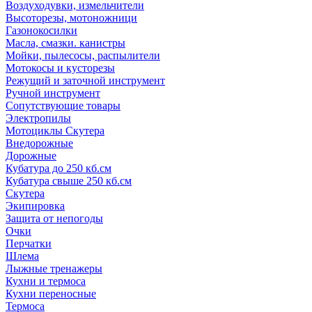
Воздуходувки, измельчители
Высоторезы, мотоножници
Газонокосилки
Масла, смазки. канистры
Мойки, пылесосы, распылители
Мотокосы и кусторезы
Режущий и заточной инструмент
Ручной инструмент
Сопутствующие товары
Электропилы
Мотоциклы Скутера
Внедорожные
Дорожные
Кубатура до 250 кб.см
Кубатура свыше 250 кб.см
Скутера
Экипировка
Защита от непогоды
Очки
Перчатки
Шлема
Лыжные тренажеры
Кухни и термоса
Кухни переносные
Термоса