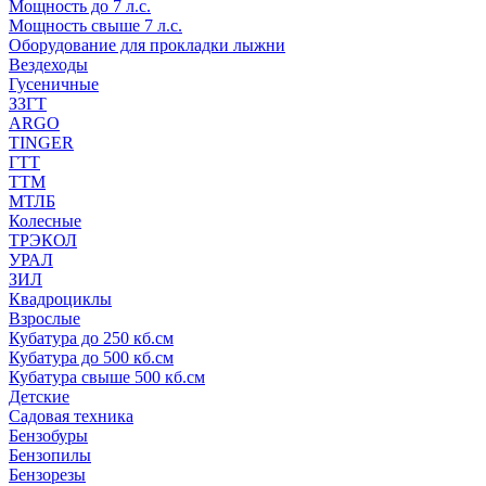
Мощность до 7 л.с.
Мощность свыше 7 л.с.
Оборудование для прокладки лыжни
Вездеходы
Гусеничные
ЗЗГТ
ARGO
TINGER
ГТТ
ТТМ
МТЛБ
Колесные
ТРЭКОЛ
УРАЛ
ЗИЛ
Квадроциклы
Взрослые
Кубатура до 250 кб.см
Кубатура до 500 кб.см
Кубатура свыше 500 кб.см
Детские
Садовая техника
Бензобуры
Бензопилы
Бензорезы