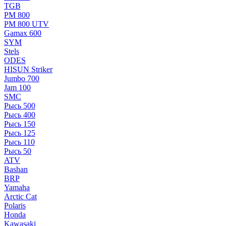
TGB
РМ 800
РМ 800 UTV
Gamax 600
SYM
Stels
ОDЕS
HISUN Striker
Jumbo 700
Jam 100
SMC
Рысь 500
Рысь 400
Рысь 150
Рысь 125
Рысь 110
Рысь 50
ATV
Bashan
BRP
Yamaha
Arctic Cat
Polaris
Honda
Kawasaki