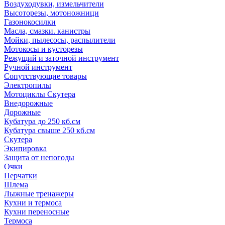
Воздуходувки, измельчители
Высоторезы, мотоножници
Газонокосилки
Масла, смазки. канистры
Мойки, пылесосы, распылители
Мотокосы и кусторезы
Режущий и заточной инструмент
Ручной инструмент
Сопутствующие товары
Электропилы
Мотоциклы Скутера
Внедорожные
Дорожные
Кубатура до 250 кб.см
Кубатура свыше 250 кб.см
Скутера
Экипировка
Защита от непогоды
Очки
Перчатки
Шлема
Лыжные тренажеры
Кухни и термоса
Кухни переносные
Термоса