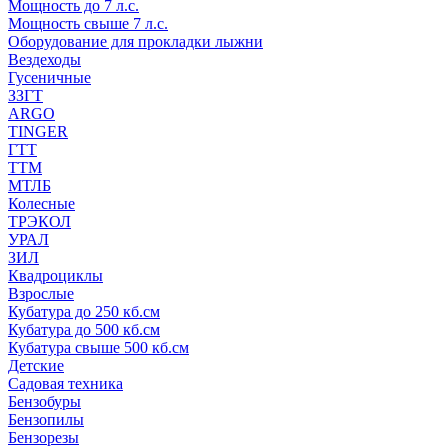
Мощность до 7 л.с.
Мощность свыше 7 л.с.
Оборудование для прокладки лыжни
Вездеходы
Гусеничные
ЗЗГТ
ARGO
TINGER
ГТТ
ТТМ
МТЛБ
Колесные
ТРЭКОЛ
УРАЛ
ЗИЛ
Квадроциклы
Взрослые
Кубатура до 250 кб.см
Кубатура до 500 кб.см
Кубатура свыше 500 кб.см
Детские
Садовая техника
Бензобуры
Бензопилы
Бензорезы