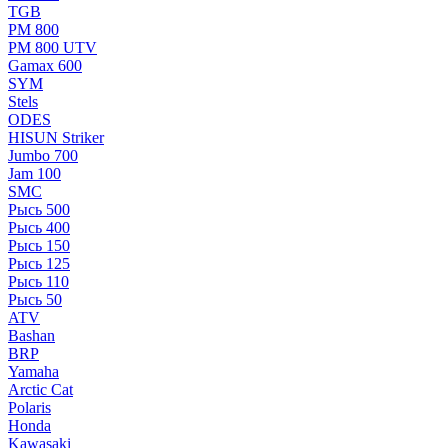
TGB
РМ 800
РМ 800 UTV
Gamax 600
SYM
Stels
ОDЕS
HISUN Striker
Jumbo 700
Jam 100
SMC
Рысь 500
Рысь 400
Рысь 150
Рысь 125
Рысь 110
Рысь 50
ATV
Bashan
BRP
Yamaha
Arctic Cat
Polaris
Honda
Kawasaki