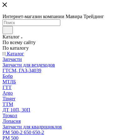
Интернет-магазин компании Мавира Трейдинг
Каталог
По всему сайту
По каталогу
Каталог
Запчасти
Запчасти для вездеходов
ГТСМ, ГАЗ-34039
Бобр
МТЛБ
ГТТ
Argo
Tinger
ТТМ
ДТ 10П, 30П
Трэкол
Лопасня
Запчасти для квадроциклов
РМ 500-2 650 650-2
РМ 500