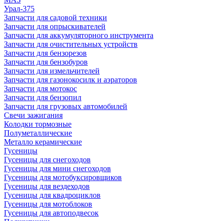
Урал-375
Запчасти для садовой техники
Запчасти для опрыскивателей
Запчасти для аккумуляторного инструмента
Запчасти для очистительных устройств
Запчасти для бензорезов
Запчасти для бензобуров
Запчасти для измельчителей
Запчасти для газонокосилк и аэраторов
Запчасти для мотокос
Запчасти для бензопил
Запчасти для грузовых автомобилей
Свечи зажигания
Колодки тормозные
Полуметаллические
Металло керамические
Гусеницы
Гусеницы для снегоходов
Гусеницы для мини снегоходов
Гусеницы для мотобуксировщиков
Гусеницы для вездеходов
Гусеницы для квадроциклов
Гусеницы для мотоблоков
Гусеницы для автоподвесок