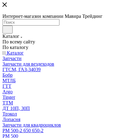
Интернет-магазин компании Мавира Трейдинг
Каталог
По всему сайту
По каталогу
Каталог
Запчасти
Запчасти для вездеходов
ГТСМ, ГАЗ-34039
Бобр
МТЛБ
ГТТ
Argo
Tinger
ТТМ
ДТ 10П, 30П
Трэкол
Лопасня
Запчасти для квадроциклов
РМ 500-2 650 650-2
РМ 500