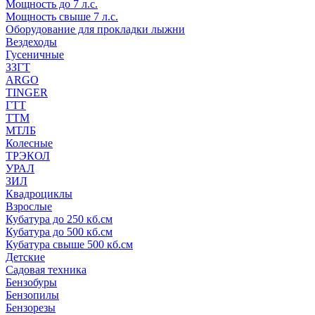
Мощность до 7 л.с.
Мощность свыше 7 л.с.
Оборудование для прокладки лыжни
Вездеходы
Гусеничные
ЗЗГТ
ARGO
TINGER
ГТТ
ТТМ
МТЛБ
Колесные
ТРЭКОЛ
УРАЛ
ЗИЛ
Квадроциклы
Взрослые
Кубатура до 250 кб.см
Кубатура до 500 кб.см
Кубатура свыше 500 кб.см
Детские
Садовая техника
Бензобуры
Бензопилы
Бензорезы