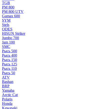
TGB
РМ 800
РМ 800 UTV
Gamax 600
SYM
Stels
ОDЕS
HISUN Striker
Jumbo 700
Jam 100
SMC
Рысь 500
Рысь 400
Рысь 150
Рысь 125
Рысь 110
Рысь 50
ATV
Bashan
BRP
Yamaha
Arctic Cat
Polaris
Honda
Kawasaki