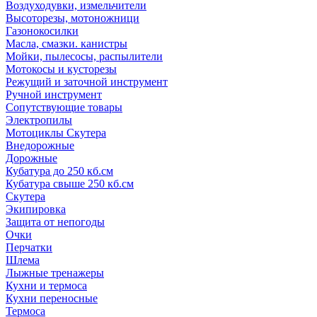
Воздуходувки, измельчители
Высоторезы, мотоножници
Газонокосилки
Масла, смазки. канистры
Мойки, пылесосы, распылители
Мотокосы и кусторезы
Режущий и заточной инструмент
Ручной инструмент
Сопутствующие товары
Электропилы
Мотоциклы Скутера
Внедорожные
Дорожные
Кубатура до 250 кб.см
Кубатура свыше 250 кб.см
Скутера
Экипировка
Защита от непогоды
Очки
Перчатки
Шлема
Лыжные тренажеры
Кухни и термоса
Кухни переносные
Термоса