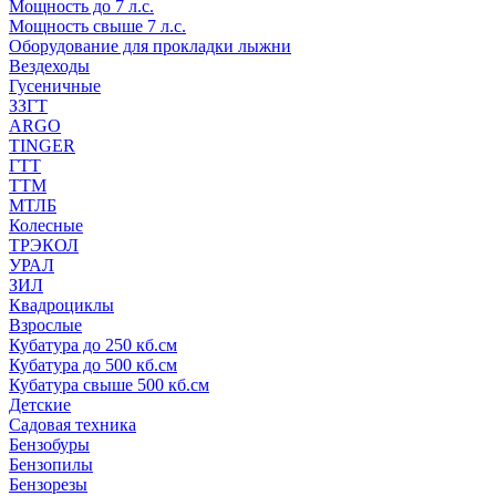
Мощность до 7 л.с.
Мощность свыше 7 л.с.
Оборудование для прокладки лыжни
Вездеходы
Гусеничные
ЗЗГТ
ARGO
TINGER
ГТТ
ТТМ
МТЛБ
Колесные
ТРЭКОЛ
УРАЛ
ЗИЛ
Квадроциклы
Взрослые
Кубатура до 250 кб.см
Кубатура до 500 кб.см
Кубатура свыше 500 кб.см
Детские
Садовая техника
Бензобуры
Бензопилы
Бензорезы