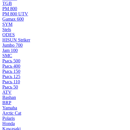
TGB
РМ 800
РМ 800 UTV
Gamax 600
SYM
Stels
ОDЕS
HISUN Striker
Jumbo 700
Jam 100
SMC
Рысь 500
Рысь 400
Рысь 150
Рысь 125
Рысь 110
Рысь 50
ATV
Bashan
BRP
Yamaha
Arctic Cat
Polaris
Honda
Kawasaki