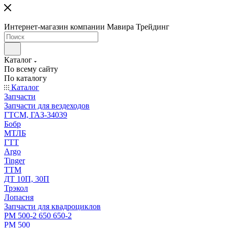
Интернет-магазин компании Мавира Трейдинг
Каталог
По всему сайту
По каталогу
Каталог
Запчасти
Запчасти для вездеходов
ГТСМ, ГАЗ-34039
Бобр
МТЛБ
ГТТ
Argo
Tinger
ТТМ
ДТ 10П, 30П
Трэкол
Лопасня
Запчасти для квадроциклов
РМ 500-2 650 650-2
РМ 500