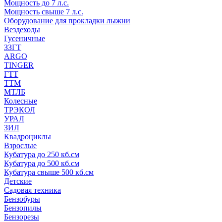
Мощность до 7 л.с.
Мощность свыше 7 л.с.
Оборудование для прокладки лыжни
Вездеходы
Гусеничные
ЗЗГТ
ARGO
TINGER
ГТТ
ТТМ
МТЛБ
Колесные
ТРЭКОЛ
УРАЛ
ЗИЛ
Квадроциклы
Взрослые
Кубатура до 250 кб.см
Кубатура до 500 кб.см
Кубатура свыше 500 кб.см
Детские
Садовая техника
Бензобуры
Бензопилы
Бензорезы