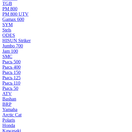
TGB
РМ 800
РМ 800 UTV
Gamax 600
SYM
Stels
ОDЕS
HISUN Striker
Jumbo 700
Jam 100
SMC
Рысь 500
Рысь 400
Рысь 150
Рысь 125
Рысь 110
Рысь 50
ATV
Bashan
BRP
Yamaha
Arctic Cat
Polaris
Honda
Kawasaki