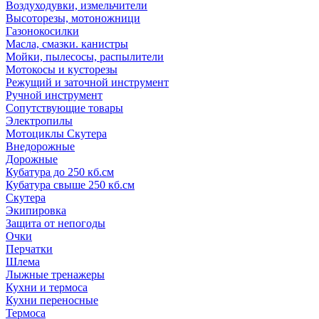
Воздуходувки, измельчители
Высоторезы, мотоножници
Газонокосилки
Масла, смазки. канистры
Мойки, пылесосы, распылители
Мотокосы и кусторезы
Режущий и заточной инструмент
Ручной инструмент
Сопутствующие товары
Электропилы
Мотоциклы Скутера
Внедорожные
Дорожные
Кубатура до 250 кб.см
Кубатура свыше 250 кб.см
Скутера
Экипировка
Защита от непогоды
Очки
Перчатки
Шлема
Лыжные тренажеры
Кухни и термоса
Кухни переносные
Термоса