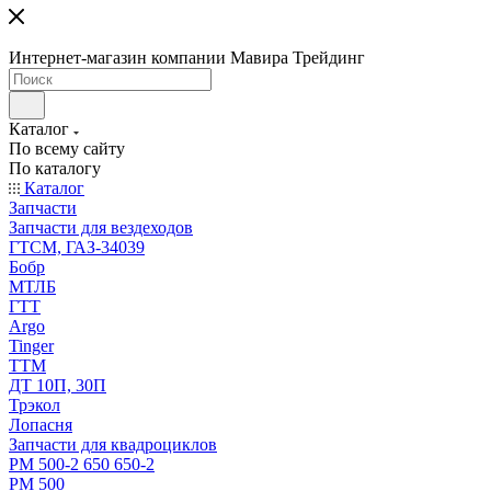
Интернет-магазин компании Мавира Трейдинг
Каталог
По всему сайту
По каталогу
Каталог
Запчасти
Запчасти для вездеходов
ГТСМ, ГАЗ-34039
Бобр
МТЛБ
ГТТ
Argo
Tinger
ТТМ
ДТ 10П, 30П
Трэкол
Лопасня
Запчасти для квадроциклов
РМ 500-2 650 650-2
РМ 500