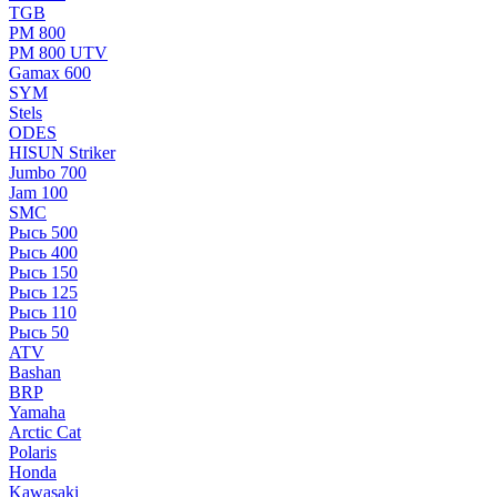
TGB
РМ 800
РМ 800 UTV
Gamax 600
SYM
Stels
ОDЕS
HISUN Striker
Jumbo 700
Jam 100
SMC
Рысь 500
Рысь 400
Рысь 150
Рысь 125
Рысь 110
Рысь 50
ATV
Bashan
BRP
Yamaha
Arctic Cat
Polaris
Honda
Kawasaki