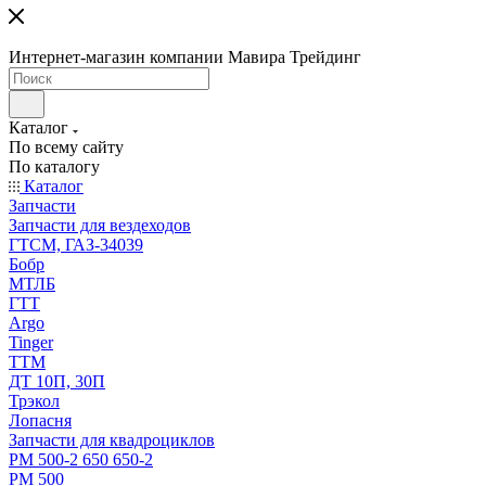
Интернет-магазин компании Мавира Трейдинг
Каталог
По всему сайту
По каталогу
Каталог
Запчасти
Запчасти для вездеходов
ГТСМ, ГАЗ-34039
Бобр
МТЛБ
ГТТ
Argo
Tinger
ТТМ
ДТ 10П, 30П
Трэкол
Лопасня
Запчасти для квадроциклов
РМ 500-2 650 650-2
РМ 500