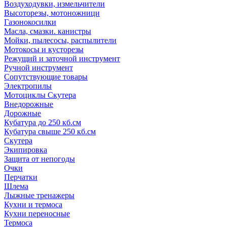
Воздуходувки, измельчители
Высоторезы, мотоножници
Газонокосилки
Масла, смазки. канистры
Мойки, пылесосы, распылители
Мотокосы и кусторезы
Режущий и заточной инструмент
Ручной инструмент
Сопутствующие товары
Электропилы
Мотоциклы Скутера
Внедорожные
Дорожные
Кубатура до 250 кб.см
Кубатура свыше 250 кб.см
Скутера
Экипировка
Защита от непогоды
Очки
Перчатки
Шлема
Лыжные тренажеры
Кухни и термоса
Кухни переносные
Термоса