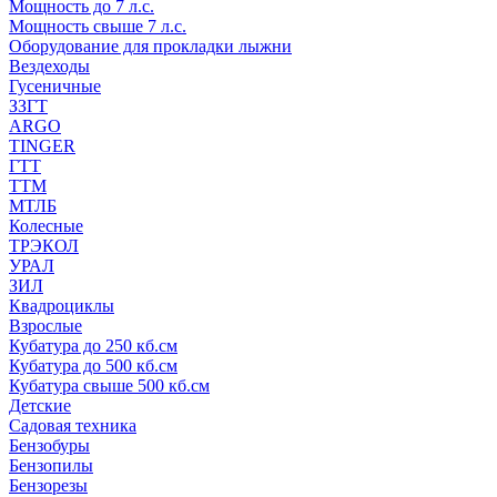
Мощность до 7 л.с.
Мощность свыше 7 л.с.
Оборудование для прокладки лыжни
Вездеходы
Гусеничные
ЗЗГТ
ARGO
TINGER
ГТТ
ТТМ
МТЛБ
Колесные
ТРЭКОЛ
УРАЛ
ЗИЛ
Квадроциклы
Взрослые
Кубатура до 250 кб.см
Кубатура до 500 кб.см
Кубатура свыше 500 кб.см
Детские
Садовая техника
Бензобуры
Бензопилы
Бензорезы