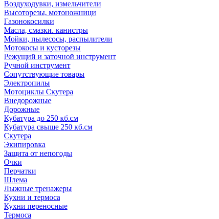
Воздуходувки, измельчители
Высоторезы, мотоножници
Газонокосилки
Масла, смазки. канистры
Мойки, пылесосы, распылители
Мотокосы и кусторезы
Режущий и заточной инструмент
Ручной инструмент
Сопутствующие товары
Электропилы
Мотоциклы Скутера
Внедорожные
Дорожные
Кубатура до 250 кб.см
Кубатура свыше 250 кб.см
Скутера
Экипировка
Защита от непогоды
Очки
Перчатки
Шлема
Лыжные тренажеры
Кухни и термоса
Кухни переносные
Термоса