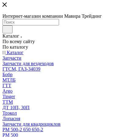
Интернет-магазин компании Мавира Трейдинг
Каталог
По всему сайту
По каталогу
Каталог
Запчасти
Запчасти для вездеходов
ГТСМ, ГАЗ-34039
Бобр
МТЛБ
ГТТ
Argo
Tinger
ТТМ
ДТ 10П, 30П
Трэкол
Лопасня
Запчасти для квадроциклов
РМ 500-2 650 650-2
РМ 500