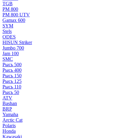
TGB
РМ 800
РМ 800 UTV
Gamax 600
SYM
Stels
ОDЕS
HISUN Striker
Jumbo 700
Jam 100
SMC
Рысь 500
Рысь 400
Рысь 150
Рысь 125
Рысь 110
Рысь 50
ATV
Bashan
BRP
Yamaha
Arctic Cat
Polaris
Honda
Kawasaki