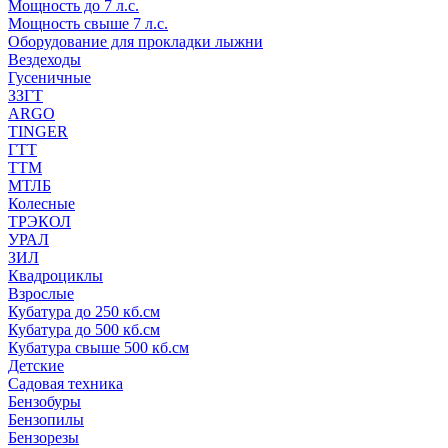
Мощность до 7 л.с.
Мощность свыше 7 л.с.
Оборудование для прокладки лыжни
Вездеходы
Гусеничные
ЗЗГТ
ARGO
TINGER
ГТТ
ТТМ
МТЛБ
Колесные
ТРЭКОЛ
УРАЛ
ЗИЛ
Квадроциклы
Взрослые
Кубатура до 250 кб.см
Кубатура до 500 кб.см
Кубатура свыше 500 кб.см
Детские
Садовая техника
Бензобуры
Бензопилы
Бензорезы