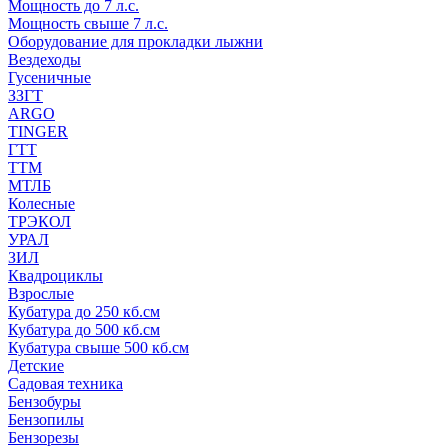
Мощность до 7 л.с.
Мощность свыше 7 л.с.
Оборудование для прокладки лыжни
Вездеходы
Гусеничные
ЗЗГТ
ARGO
TINGER
ГТТ
ТТМ
МТЛБ
Колесные
ТРЭКОЛ
УРАЛ
ЗИЛ
Квадроциклы
Взрослые
Кубатура до 250 кб.см
Кубатура до 500 кб.см
Кубатура свыше 500 кб.см
Детские
Садовая техника
Бензобуры
Бензопилы
Бензорезы