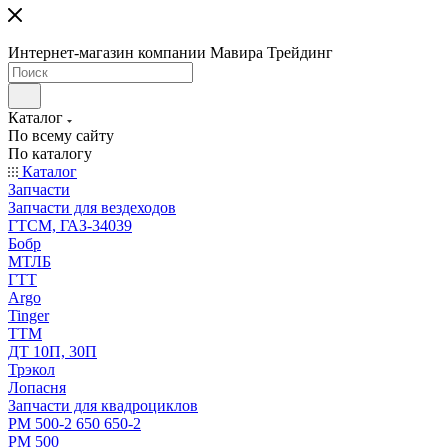
Интернет-магазин компании Мавира Трейдинг
Каталог
По всему сайту
По каталогу
Каталог
Запчасти
Запчасти для вездеходов
ГТСМ, ГАЗ-34039
Бобр
МТЛБ
ГТТ
Argo
Tinger
ТТМ
ДТ 10П, 30П
Трэкол
Лопасня
Запчасти для квадроциклов
РМ 500-2 650 650-2
РМ 500