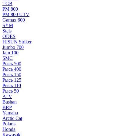
TGB
РМ 800
РМ 800 UTV
Gamax 600
SYM
Stels
ОDЕS
HISUN Striker
Jumbo 700
Jam 100
SMC
Рысь 500
Рысь 400
Рысь 150
Рысь 125
Рысь 110
Рысь 50
ATV
Bashan
BRP
Yamaha
Arctic Cat
Polaris
Honda
Kawasaki