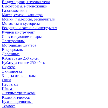
Воздуходувки, измельчители
Высоторезы, мотоножници
Газонокосилки
Масла, смазки. канистры
Мойки, пылесосы, распылители
Мотокосы и кусторезы
Режущий и заточной инструмент
Ручной инструмент
Сопутствующие товары
Электропилы
Мотоциклы Скутера
Внедорожные
Дорожные
Кубатура до 250 кб.см
Кубатура свыше 250 кб.см
Скутера
Экипировка
Защита от непогоды
Очки
Перчатки
Шлема
Лыжные тренажеры
Кухни и термоса
Кухни переносные
Термоса