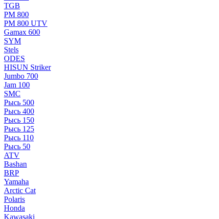
TGB
РМ 800
РМ 800 UTV
Gamax 600
SYM
Stels
ОDЕS
HISUN Striker
Jumbo 700
Jam 100
SMC
Рысь 500
Рысь 400
Рысь 150
Рысь 125
Рысь 110
Рысь 50
ATV
Bashan
BRP
Yamaha
Arctic Cat
Polaris
Honda
Kawasaki