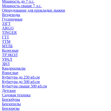
Мощность до 7 л.с.
Мощность свыше 7 л.с.
Оборудование для прокладки лыжни
Вездеходы
Гусеничные
ЗЗГТ
ARGO
TINGER
ГТТ
ТТМ
МТЛБ
Колесные
ТРЭКОЛ
УРАЛ
ЗИЛ
Квадроциклы
Взрослые
Кубатура до 250 кб.см
Кубатура до 500 кб.см
Кубатура свыше 500 кб.см
Детские
Садовая техника
Бензобуры
Бензопилы
Бензорезы