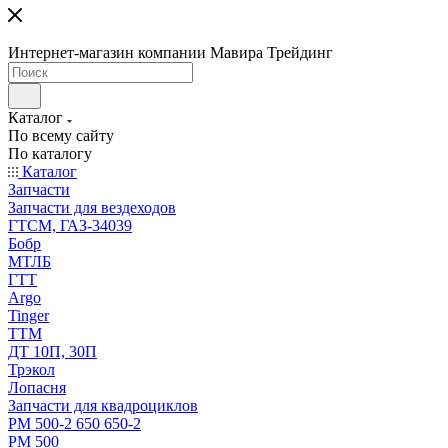
Интернет-магазин компании Мавира Трейдинг
Каталог
По всему сайту
По каталогу
Каталог
Запчасти
Запчасти для вездеходов
ГТСМ, ГАЗ-34039
Бобр
МТЛБ
ГТТ
Argo
Tinger
ТТМ
ДТ 10П, 30П
Трэкол
Лопасня
Запчасти для квадроциклов
РМ 500-2 650 650-2
РМ 500