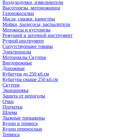
Воздуходувки, измельчители
Высоторезы, мотоножници
Газонокосилки
Масла, смазки. канистры
Мойки, пылесосы, распылители
Мотокосы и кусторезы
Режущий и заточной инструмент
Ручной инструмент
Сопутствующие товары
Электропилы
Мотоциклы Скутера
Внедорожные
Дорожные
Кубатура до 250 кб.см
Кубатура свыше 250 кб.см
Скутера
Экипировка
Защита от непогоды
Очки
Перчатки
Шлема
Лыжные тренажеры
Кухни и термоса
Кухни переносные
Термоса