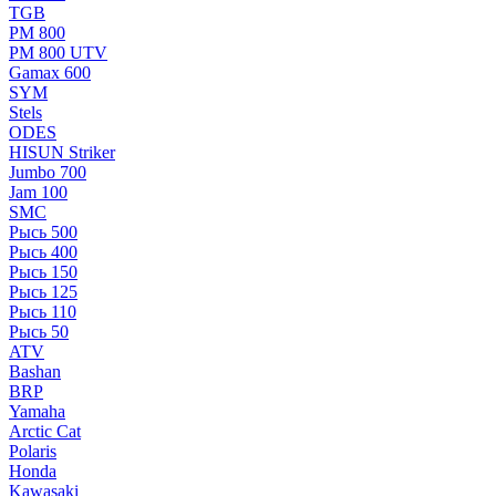
TGB
РМ 800
РМ 800 UTV
Gamax 600
SYM
Stels
ОDЕS
HISUN Striker
Jumbo 700
Jam 100
SMC
Рысь 500
Рысь 400
Рысь 150
Рысь 125
Рысь 110
Рысь 50
ATV
Bashan
BRP
Yamaha
Arctic Cat
Polaris
Honda
Kawasaki