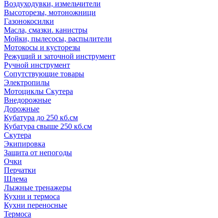
Воздуходувки, измельчители
Высоторезы, мотоножници
Газонокосилки
Масла, смазки. канистры
Мойки, пылесосы, распылители
Мотокосы и кусторезы
Режущий и заточной инструмент
Ручной инструмент
Сопутствующие товары
Электропилы
Мотоциклы Скутера
Внедорожные
Дорожные
Кубатура до 250 кб.см
Кубатура свыше 250 кб.см
Скутера
Экипировка
Защита от непогоды
Очки
Перчатки
Шлема
Лыжные тренажеры
Кухни и термоса
Кухни переносные
Термоса