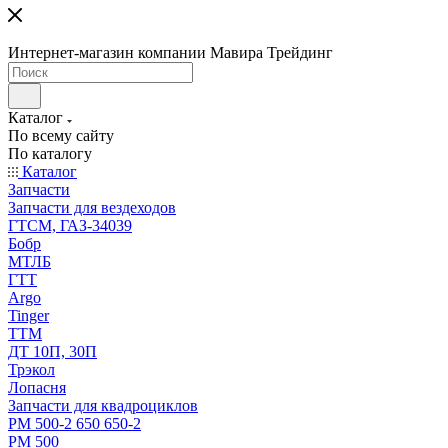
Интернет-магазин компании Мавира Трейдинг
Каталог
По всему сайту
По каталогу
Каталог
Запчасти
Запчасти для вездеходов
ГТСМ, ГАЗ-34039
Бобр
МТЛБ
ГТТ
Argo
Tinger
ТТМ
ДТ 10П, 30П
Трэкол
Лопасня
Запчасти для квадроциклов
РМ 500-2 650 650-2
РМ 500