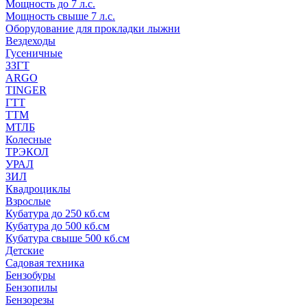
Мощность до 7 л.с.
Мощность свыше 7 л.с.
Оборудование для прокладки лыжни
Вездеходы
Гусеничные
ЗЗГТ
ARGO
TINGER
ГТТ
ТТМ
МТЛБ
Колесные
ТРЭКОЛ
УРАЛ
ЗИЛ
Квадроциклы
Взрослые
Кубатура до 250 кб.см
Кубатура до 500 кб.см
Кубатура свыше 500 кб.см
Детские
Садовая техника
Бензобуры
Бензопилы
Бензорезы