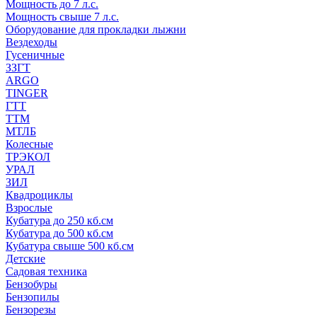
Мощность до 7 л.с.
Мощность свыше 7 л.с.
Оборудование для прокладки лыжни
Вездеходы
Гусеничные
ЗЗГТ
ARGO
TINGER
ГТТ
ТТМ
МТЛБ
Колесные
ТРЭКОЛ
УРАЛ
ЗИЛ
Квадроциклы
Взрослые
Кубатура до 250 кб.см
Кубатура до 500 кб.см
Кубатура свыше 500 кб.см
Детские
Садовая техника
Бензобуры
Бензопилы
Бензорезы