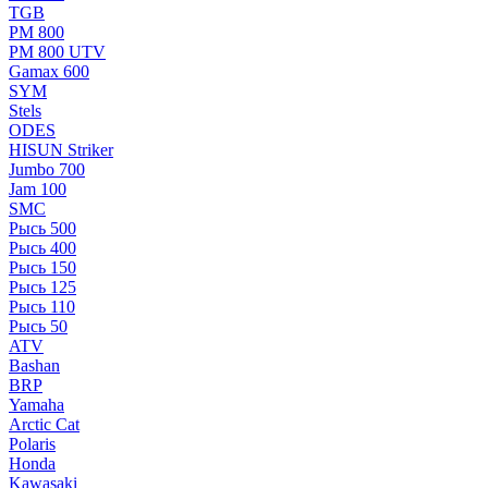
TGB
РМ 800
РМ 800 UTV
Gamax 600
SYM
Stels
ОDЕS
HISUN Striker
Jumbo 700
Jam 100
SMC
Рысь 500
Рысь 400
Рысь 150
Рысь 125
Рысь 110
Рысь 50
ATV
Bashan
BRP
Yamaha
Arctic Cat
Polaris
Honda
Kawasaki