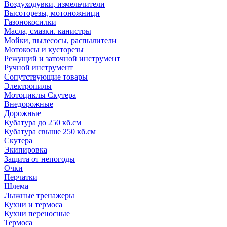
Воздуходувки, измельчители
Высоторезы, мотоножници
Газонокосилки
Масла, смазки. канистры
Мойки, пылесосы, распылители
Мотокосы и кусторезы
Режущий и заточной инструмент
Ручной инструмент
Сопутствующие товары
Электропилы
Мотоциклы Скутера
Внедорожные
Дорожные
Кубатура до 250 кб.см
Кубатура свыше 250 кб.см
Скутера
Экипировка
Защита от непогоды
Очки
Перчатки
Шлема
Лыжные тренажеры
Кухни и термоса
Кухни переносные
Термоса