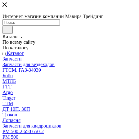
Интернет-магазин компании Мавира Трейдинг
Каталог
По всему сайту
По каталогу
Каталог
Запчасти
Запчасти для вездеходов
ГТСМ, ГАЗ-34039
Бобр
МТЛБ
ГТТ
Argo
Tinger
ТТМ
ДТ 10П, 30П
Трэкол
Лопасня
Запчасти для квадроциклов
РМ 500-2 650 650-2
РМ 500