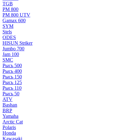
TGB
РМ 800
РМ 800 UTV
Gamax 600
SYM
Stels
ОDЕS
HISUN Striker
Jumbo 700
Jam 100
SMC
Рысь 500
Рысь 400
Рысь 150
Рысь 125
Рысь 110
Рысь 50
ATV
Bashan
BRP
Yamaha
Arctic Cat
Polaris
Honda
Kawasaki