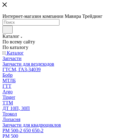
Интернет-магазин компании Мавира Трейдинг
Каталог
По всему сайту
По каталогу
Каталог
Запчасти
Запчасти для вездеходов
ГТСМ, ГАЗ-34039
Бобр
МТЛБ
ГТТ
Argo
Tinger
ТТМ
ДТ 10П, 30П
Трэкол
Лопасня
Запчасти для квадроциклов
РМ 500-2 650 650-2
РМ 500