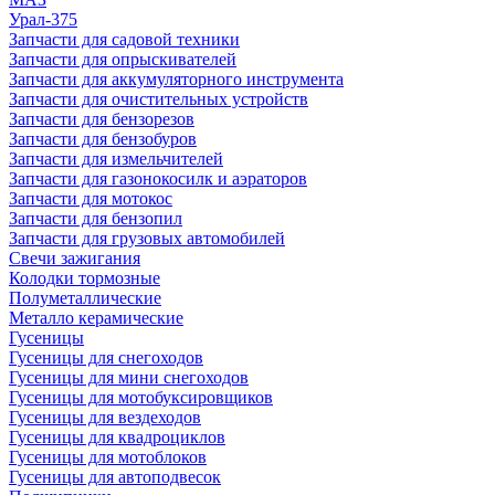
Урал-375
Запчасти для садовой техники
Запчасти для опрыскивателей
Запчасти для аккумуляторного инструмента
Запчасти для очистительных устройств
Запчасти для бензорезов
Запчасти для бензобуров
Запчасти для измельчителей
Запчасти для газонокосилк и аэраторов
Запчасти для мотокос
Запчасти для бензопил
Запчасти для грузовых автомобилей
Свечи зажигания
Колодки тормозные
Полуметаллические
Металло керамические
Гусеницы
Гусеницы для снегоходов
Гусеницы для мини снегоходов
Гусеницы для мотобуксировщиков
Гусеницы для вездеходов
Гусеницы для квадроциклов
Гусеницы для мотоблоков
Гусеницы для автоподвесок