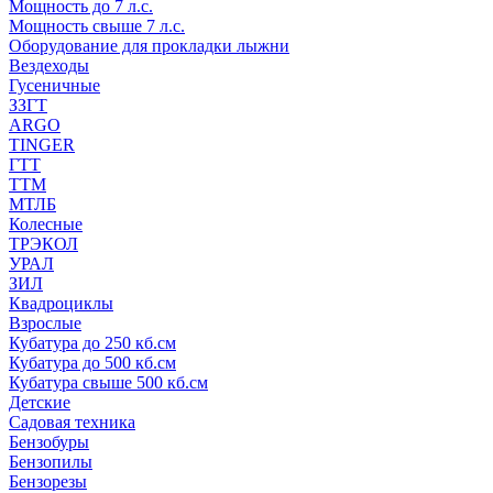
Мощность до 7 л.с.
Мощность свыше 7 л.с.
Оборудование для прокладки лыжни
Вездеходы
Гусеничные
ЗЗГТ
ARGO
TINGER
ГТТ
ТТМ
МТЛБ
Колесные
ТРЭКОЛ
УРАЛ
ЗИЛ
Квадроциклы
Взрослые
Кубатура до 250 кб.см
Кубатура до 500 кб.см
Кубатура свыше 500 кб.см
Детские
Садовая техника
Бензобуры
Бензопилы
Бензорезы