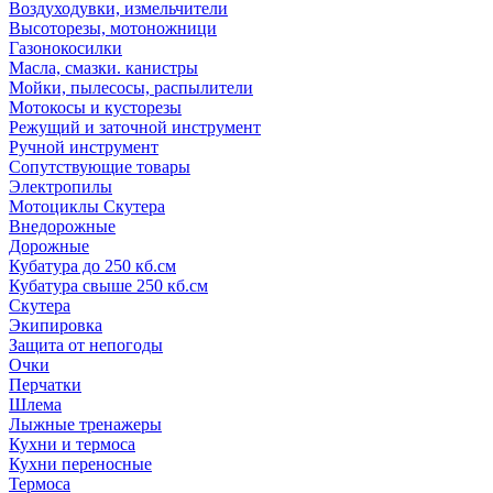
Воздуходувки, измельчители
Высоторезы, мотоножници
Газонокосилки
Масла, смазки. канистры
Мойки, пылесосы, распылители
Мотокосы и кусторезы
Режущий и заточной инструмент
Ручной инструмент
Сопутствующие товары
Электропилы
Мотоциклы Скутера
Внедорожные
Дорожные
Кубатура до 250 кб.см
Кубатура свыше 250 кб.см
Скутера
Экипировка
Защита от непогоды
Очки
Перчатки
Шлема
Лыжные тренажеры
Кухни и термоса
Кухни переносные
Термоса