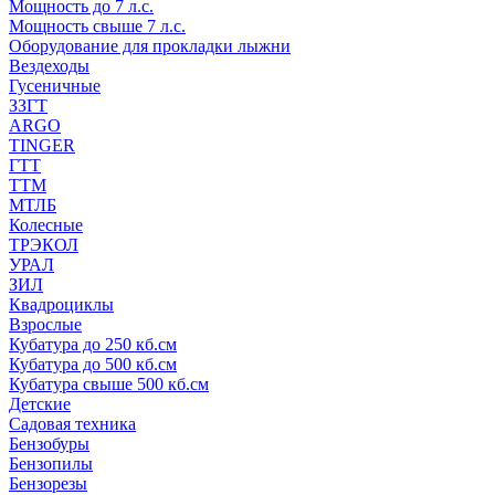
Мощность до 7 л.с.
Мощность свыше 7 л.с.
Оборудование для прокладки лыжни
Вездеходы
Гусеничные
ЗЗГТ
ARGO
TINGER
ГТТ
ТТМ
МТЛБ
Колесные
ТРЭКОЛ
УРАЛ
ЗИЛ
Квадроциклы
Взрослые
Кубатура до 250 кб.см
Кубатура до 500 кб.см
Кубатура свыше 500 кб.см
Детские
Садовая техника
Бензобуры
Бензопилы
Бензорезы