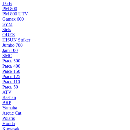
TGB
РМ 800
РМ 800 UTV
Gamax 600
SYM
Stels
ОDЕS
HISUN Striker
Jumbo 700
Jam 100
SMC
Рысь 500
Рысь 400
Рысь 150
Рысь 125
Рысь 110
Рысь 50
ATV
Bashan
BRP
Yamaha
Arctic Cat
Polaris
Honda
Kawasaki