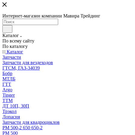
Интернет-магазин компании Мавира Трейдинг
Каталог
По всему сайту
По каталогу
Каталог
Запчасти
Запчасти для вездеходов
ГТСМ, ГАЗ-34039
Бобр
МТЛБ
ГТТ
Argo
Tinger
ТТМ
ДТ 10П, 30П
Трэкол
Лопасня
Запчасти для квадроциклов
РМ 500-2 650 650-2
РМ 500