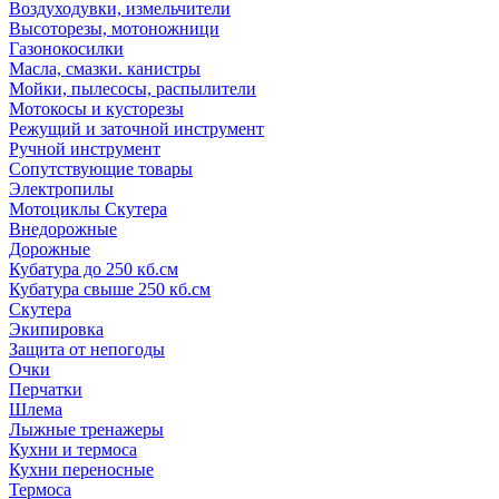
Воздуходувки, измельчители
Высоторезы, мотоножници
Газонокосилки
Масла, смазки. канистры
Мойки, пылесосы, распылители
Мотокосы и кусторезы
Режущий и заточной инструмент
Ручной инструмент
Сопутствующие товары
Электропилы
Мотоциклы Скутера
Внедорожные
Дорожные
Кубатура до 250 кб.см
Кубатура свыше 250 кб.см
Скутера
Экипировка
Защита от непогоды
Очки
Перчатки
Шлема
Лыжные тренажеры
Кухни и термоса
Кухни переносные
Термоса