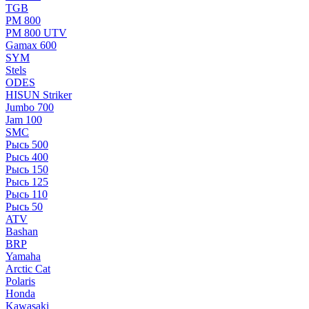
TGB
РМ 800
РМ 800 UTV
Gamax 600
SYM
Stels
ОDЕS
HISUN Striker
Jumbo 700
Jam 100
SMC
Рысь 500
Рысь 400
Рысь 150
Рысь 125
Рысь 110
Рысь 50
ATV
Bashan
BRP
Yamaha
Arctic Cat
Polaris
Honda
Kawasaki