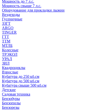
Мощность до 7 л.с.
Мощность свыше 7 л.с.
Оборудование для прокладки лыжни
Вездеходы
Гусеничные
ЗЗГТ
ARGO
TINGER
ГТТ
ТТМ
МТЛБ
Колесные
ТРЭКОЛ
УРАЛ
ЗИЛ
Квадроциклы
Взрослые
Кубатура до 250 кб.см
Кубатура до 500 кб.см
Кубатура свыше 500 кб.см
Детские
Садовая техника
Бензобуры
Бензопилы
Бензорезы