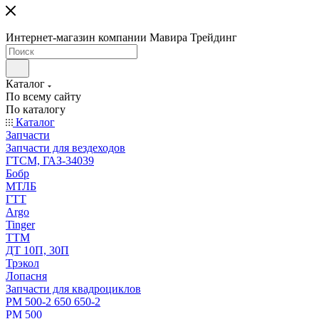
Интернет-магазин компании Мавира Трейдинг
Каталог
По всему сайту
По каталогу
Каталог
Запчасти
Запчасти для вездеходов
ГТСМ, ГАЗ-34039
Бобр
МТЛБ
ГТТ
Argo
Tinger
ТТМ
ДТ 10П, 30П
Трэкол
Лопасня
Запчасти для квадроциклов
РМ 500-2 650 650-2
РМ 500