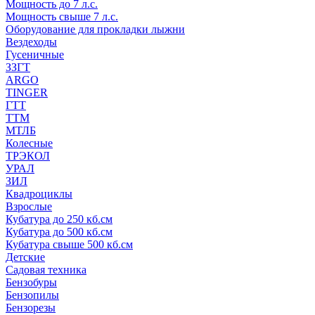
Мощность до 7 л.с.
Мощность свыше 7 л.с.
Оборудование для прокладки лыжни
Вездеходы
Гусеничные
ЗЗГТ
ARGO
TINGER
ГТТ
ТТМ
МТЛБ
Колесные
ТРЭКОЛ
УРАЛ
ЗИЛ
Квадроциклы
Взрослые
Кубатура до 250 кб.см
Кубатура до 500 кб.см
Кубатура свыше 500 кб.см
Детские
Садовая техника
Бензобуры
Бензопилы
Бензорезы