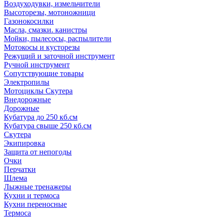
Воздуходувки, измельчители
Высоторезы, мотоножници
Газонокосилки
Масла, смазки. канистры
Мойки, пылесосы, распылители
Мотокосы и кусторезы
Режущий и заточной инструмент
Ручной инструмент
Сопутствующие товары
Электропилы
Мотоциклы Скутера
Внедорожные
Дорожные
Кубатура до 250 кб.см
Кубатура свыше 250 кб.см
Скутера
Экипировка
Защита от непогоды
Очки
Перчатки
Шлема
Лыжные тренажеры
Кухни и термоса
Кухни переносные
Термоса