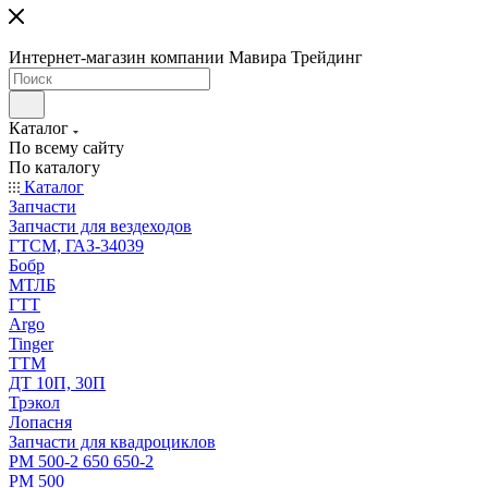
Интернет-магазин компании Мавира Трейдинг
Каталог
По всему сайту
По каталогу
Каталог
Запчасти
Запчасти для вездеходов
ГТСМ, ГАЗ-34039
Бобр
МТЛБ
ГТТ
Argo
Tinger
ТТМ
ДТ 10П, 30П
Трэкол
Лопасня
Запчасти для квадроциклов
РМ 500-2 650 650-2
РМ 500