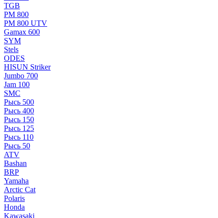
TGB
РМ 800
РМ 800 UTV
Gamax 600
SYM
Stels
ОDЕS
HISUN Striker
Jumbo 700
Jam 100
SMC
Рысь 500
Рысь 400
Рысь 150
Рысь 125
Рысь 110
Рысь 50
ATV
Bashan
BRP
Yamaha
Arctic Cat
Polaris
Honda
Kawasaki