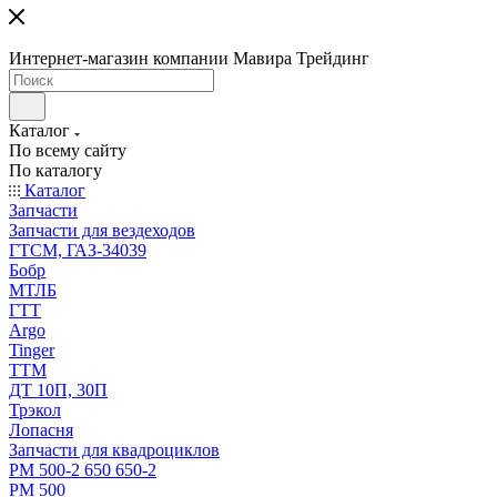
Интернет-магазин компании Мавира Трейдинг
Каталог
По всему сайту
По каталогу
Каталог
Запчасти
Запчасти для вездеходов
ГТСМ, ГАЗ-34039
Бобр
МТЛБ
ГТТ
Argo
Tinger
ТТМ
ДТ 10П, 30П
Трэкол
Лопасня
Запчасти для квадроциклов
РМ 500-2 650 650-2
РМ 500