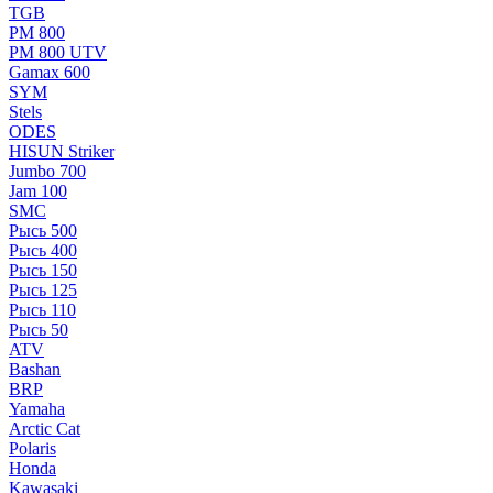
TGB
РМ 800
РМ 800 UTV
Gamax 600
SYM
Stels
ОDЕS
HISUN Striker
Jumbo 700
Jam 100
SMC
Рысь 500
Рысь 400
Рысь 150
Рысь 125
Рысь 110
Рысь 50
ATV
Bashan
BRP
Yamaha
Arctic Cat
Polaris
Honda
Kawasaki