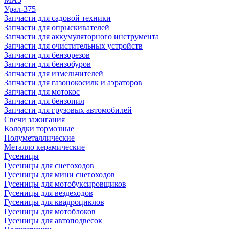
Урал-375
Запчасти для садовой техники
Запчасти для опрыскивателей
Запчасти для аккумуляторного инструмента
Запчасти для очистительных устройств
Запчасти для бензорезов
Запчасти для бензобуров
Запчасти для измельчителей
Запчасти для газонокосилк и аэраторов
Запчасти для мотокос
Запчасти для бензопил
Запчасти для грузовых автомобилей
Свечи зажигания
Колодки тормозные
Полуметаллические
Металло керамические
Гусеницы
Гусеницы для снегоходов
Гусеницы для мини снегоходов
Гусеницы для мотобуксировщиков
Гусеницы для вездеходов
Гусеницы для квадроциклов
Гусеницы для мотоблоков
Гусеницы для автоподвесок