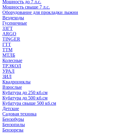
Мощность до 7 л.с.
Мощность свыше 7 л.с.
Оборудование для прокладки лыжни
Вездеходы
Гусеничные
ЗЗГТ
ARGO
TINGER
ГТТ
ТТМ
МТЛБ
Колесные
ТРЭКОЛ
УРАЛ
ЗИЛ
Квадроциклы
Взрослые
Кубатура до 250 кб.см
Кубатура до 500 кб.см
Кубатура свыше 500 кб.см
Детские
Садовая техника
Бензобуры
Бензопилы
Бензорезы