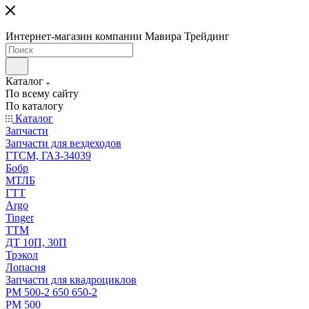
Интернет-магазин компании Мавира Трейдинг
Каталог
По всему сайту
По каталогу
Каталог
Запчасти
Запчасти для вездеходов
ГТСМ, ГАЗ-34039
Бобр
МТЛБ
ГТТ
Argo
Tinger
ТТМ
ДТ 10П, 30П
Трэкол
Лопасня
Запчасти для квадроциклов
РМ 500-2 650 650-2
РМ 500