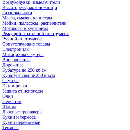
Воздуходувки, измельчители
Высоторезы, мотоножници
Газонокосилки
Масла, смазки. канистры
Мойки, пылесосы, распылители
Мотокосы и кусторезы
Режущий и заточной инструмент
Ручной инструмент
Сопутствующие товары
Электропилы
Мотоциклы Скутера
Внедорожные
Дорожные
Кубатура до 250 кб.см
Кубатура свыше 250 кб.см
Скутера
Экипировка
Защита от непогоды
Очки
Перчатки
Шлема
Лыжные тренажеры
Кухни и термоса
Кухни переносные
Термоса