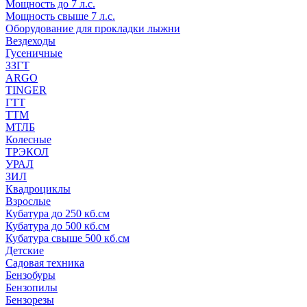
Мощность до 7 л.с.
Мощность свыше 7 л.с.
Оборудование для прокладки лыжни
Вездеходы
Гусеничные
ЗЗГТ
ARGO
TINGER
ГТТ
ТТМ
МТЛБ
Колесные
ТРЭКОЛ
УРАЛ
ЗИЛ
Квадроциклы
Взрослые
Кубатура до 250 кб.см
Кубатура до 500 кб.см
Кубатура свыше 500 кб.см
Детские
Садовая техника
Бензобуры
Бензопилы
Бензорезы