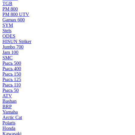
TGB
РМ 800
РМ 800 UTV
Gamax 600
SYM
Stels
ОDЕS
HISUN Striker
Jumbo 700
Jam 100
SMC
Рысь 500
Рысь 400
Рысь 150
Рысь 125
Рысь 110
Рысь 50
ATV
Bashan
BRP
Yamaha
Arctic Cat
Polaris
Honda
Kawasaki