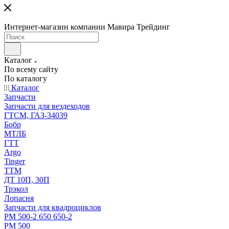
Интернет-магазин компании Мавира Трейдинг
Каталог
По всему сайту
По каталогу
Каталог
Запчасти
Запчасти для вездеходов
ГТСМ, ГАЗ-34039
Бобр
МТЛБ
ГТТ
Argo
Tinger
ТТМ
ДТ 10П, 30П
Трэкол
Лопасня
Запчасти для квадроциклов
РМ 500-2 650 650-2
РМ 500