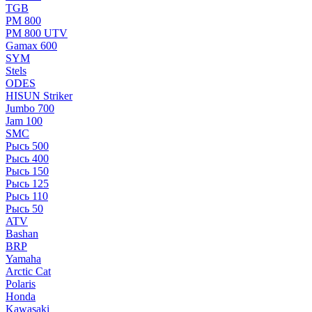
TGB
РМ 800
РМ 800 UTV
Gamax 600
SYM
Stels
ОDЕS
HISUN Striker
Jumbo 700
Jam 100
SMC
Рысь 500
Рысь 400
Рысь 150
Рысь 125
Рысь 110
Рысь 50
ATV
Bashan
BRP
Yamaha
Arctic Cat
Polaris
Honda
Kawasaki