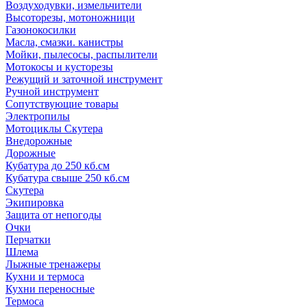
Воздуходувки, измельчители
Высоторезы, мотоножници
Газонокосилки
Масла, смазки. канистры
Мойки, пылесосы, распылители
Мотокосы и кусторезы
Режущий и заточной инструмент
Ручной инструмент
Сопутствующие товары
Электропилы
Мотоциклы Скутера
Внедорожные
Дорожные
Кубатура до 250 кб.см
Кубатура свыше 250 кб.см
Скутера
Экипировка
Защита от непогоды
Очки
Перчатки
Шлема
Лыжные тренажеры
Кухни и термоса
Кухни переносные
Термоса