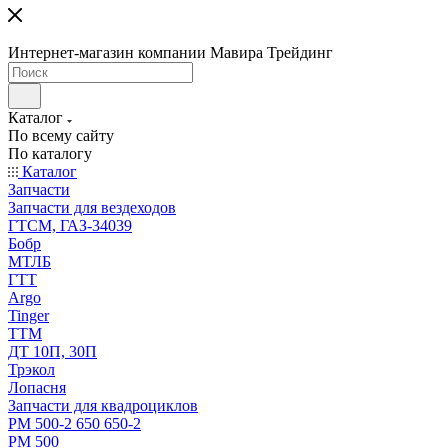
Интернет-магазин компании Мавира Трейдинг
Каталог
По всему сайту
По каталогу
Каталог
Запчасти
Запчасти для вездеходов
ГТСМ, ГАЗ-34039
Бобр
МТЛБ
ГТТ
Argo
Tinger
ТТМ
ДТ 10П, 30П
Трэкол
Лопасня
Запчасти для квадроциклов
РМ 500-2 650 650-2
РМ 500