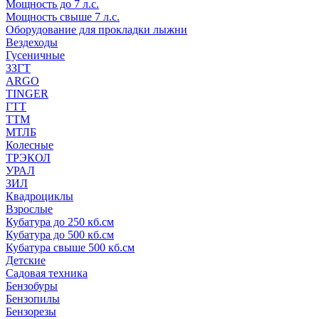
Мощность до 7 л.с.
Мощность свыше 7 л.с.
Оборудование для прокладки лыжни
Вездеходы
Гусеничные
ЗЗГТ
ARGO
TINGER
ГТТ
ТТМ
МТЛБ
Колесные
ТРЭКОЛ
УРАЛ
ЗИЛ
Квадроциклы
Взрослые
Кубатура до 250 кб.см
Кубатура до 500 кб.см
Кубатура свыше 500 кб.см
Детские
Садовая техника
Бензобуры
Бензопилы
Бензорезы