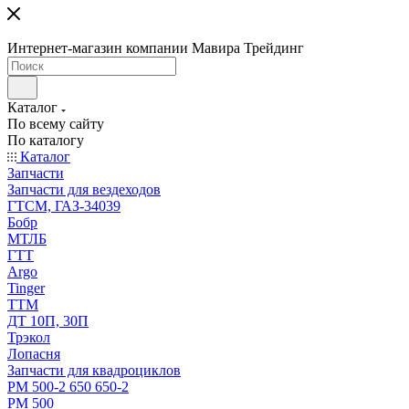
Интернет-магазин компании Мавира Трейдинг
Каталог
По всему сайту
По каталогу
Каталог
Запчасти
Запчасти для вездеходов
ГТСМ, ГАЗ-34039
Бобр
МТЛБ
ГТТ
Argo
Tinger
ТТМ
ДТ 10П, 30П
Трэкол
Лопасня
Запчасти для квадроциклов
РМ 500-2 650 650-2
РМ 500