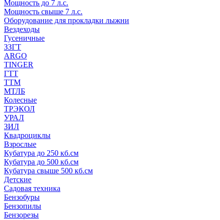
Мощность до 7 л.с.
Мощность свыше 7 л.с.
Оборудование для прокладки лыжни
Вездеходы
Гусеничные
ЗЗГТ
ARGO
TINGER
ГТТ
ТТМ
МТЛБ
Колесные
ТРЭКОЛ
УРАЛ
ЗИЛ
Квадроциклы
Взрослые
Кубатура до 250 кб.см
Кубатура до 500 кб.см
Кубатура свыше 500 кб.см
Детские
Садовая техника
Бензобуры
Бензопилы
Бензорезы