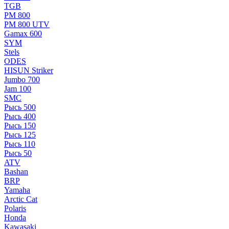
TGB
РМ 800
РМ 800 UTV
Gamax 600
SYM
Stels
ОDЕS
HISUN Striker
Jumbo 700
Jam 100
SMC
Рысь 500
Рысь 400
Рысь 150
Рысь 125
Рысь 110
Рысь 50
ATV
Bashan
BRP
Yamaha
Arctic Cat
Polaris
Honda
Kawasaki