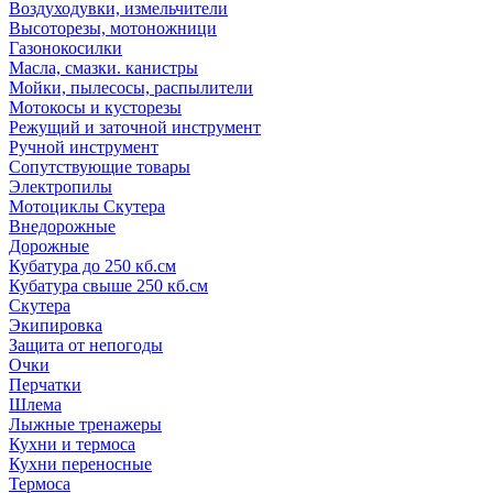
Воздуходувки, измельчители
Высоторезы, мотоножници
Газонокосилки
Масла, смазки. канистры
Мойки, пылесосы, распылители
Мотокосы и кусторезы
Режущий и заточной инструмент
Ручной инструмент
Сопутствующие товары
Электропилы
Мотоциклы Скутера
Внедорожные
Дорожные
Кубатура до 250 кб.см
Кубатура свыше 250 кб.см
Скутера
Экипировка
Защита от непогоды
Очки
Перчатки
Шлема
Лыжные тренажеры
Кухни и термоса
Кухни переносные
Термоса