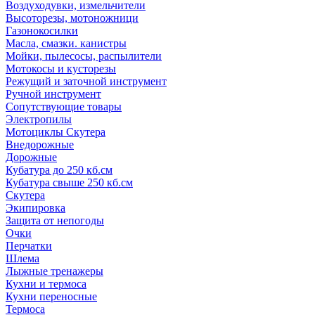
Воздуходувки, измельчители
Высоторезы, мотоножници
Газонокосилки
Масла, смазки. канистры
Мойки, пылесосы, распылители
Мотокосы и кусторезы
Режущий и заточной инструмент
Ручной инструмент
Сопутствующие товары
Электропилы
Мотоциклы Скутера
Внедорожные
Дорожные
Кубатура до 250 кб.см
Кубатура свыше 250 кб.см
Скутера
Экипировка
Защита от непогоды
Очки
Перчатки
Шлема
Лыжные тренажеры
Кухни и термоса
Кухни переносные
Термоса