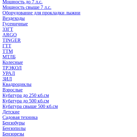
Мощность до 7 л.с.
Мощность свыше 7 л.с.
Оборудование для прокладки лыжни
Вездеходы
Гусеничные
ЗЗГТ
ARGO
TINGER
ГТТ
ТТМ
МТЛБ
Колесные
ТРЭКОЛ
УРАЛ
ЗИЛ
Квадроциклы
Взрослые
Кубатура до 250 кб.см
Кубатура до 500 кб.см
Кубатура свыше 500 кб.см
Детские
Садовая техника
Бензобуры
Бензопилы
Бензорезы