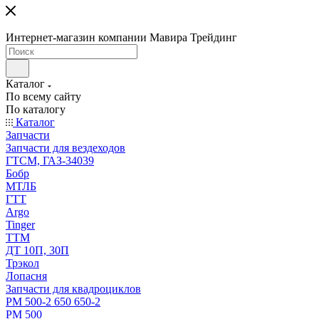
Интернет-магазин компании Мавира Трейдинг
Каталог
По всему сайту
По каталогу
Каталог
Запчасти
Запчасти для вездеходов
ГТСМ, ГАЗ-34039
Бобр
МТЛБ
ГТТ
Argo
Tinger
ТТМ
ДТ 10П, 30П
Трэкол
Лопасня
Запчасти для квадроциклов
РМ 500-2 650 650-2
РМ 500