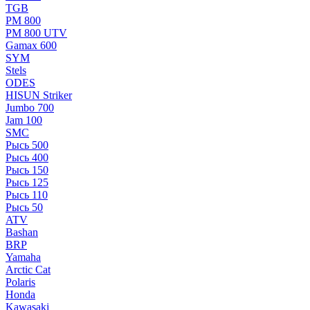
TGB
РМ 800
РМ 800 UTV
Gamax 600
SYM
Stels
ОDЕS
HISUN Striker
Jumbo 700
Jam 100
SMC
Рысь 500
Рысь 400
Рысь 150
Рысь 125
Рысь 110
Рысь 50
ATV
Bashan
BRP
Yamaha
Arctic Cat
Polaris
Honda
Kawasaki