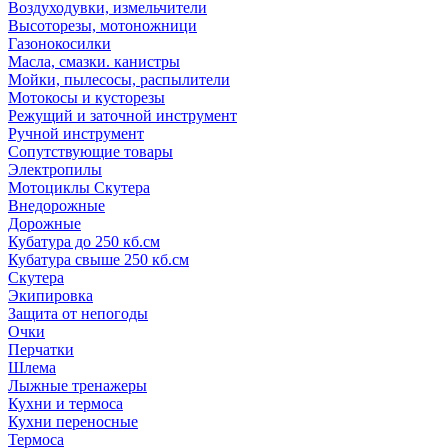
Воздуходувки, измельчители
Высоторезы, мотоножници
Газонокосилки
Масла, смазки. канистры
Мойки, пылесосы, распылители
Мотокосы и кусторезы
Режущий и заточной инструмент
Ручной инструмент
Сопутствующие товары
Электропилы
Мотоциклы Скутера
Внедорожные
Дорожные
Кубатура до 250 кб.см
Кубатура свыше 250 кб.см
Скутера
Экипировка
Защита от непогоды
Очки
Перчатки
Шлема
Лыжные тренажеры
Кухни и термоса
Кухни переносные
Термоса