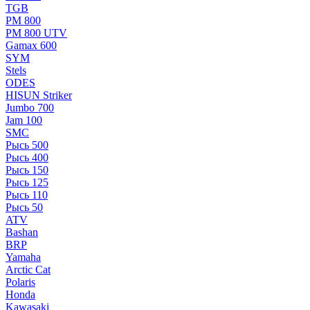
TGB
РМ 800
РМ 800 UTV
Gamax 600
SYM
Stels
ОDЕS
HISUN Striker
Jumbo 700
Jam 100
SMC
Рысь 500
Рысь 400
Рысь 150
Рысь 125
Рысь 110
Рысь 50
ATV
Bashan
BRP
Yamaha
Arctic Cat
Polaris
Honda
Kawasaki