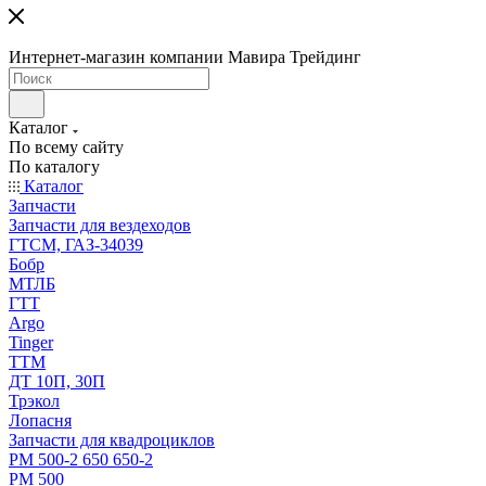
Интернет-магазин компании Мавира Трейдинг
Каталог
По всему сайту
По каталогу
Каталог
Запчасти
Запчасти для вездеходов
ГТСМ, ГАЗ-34039
Бобр
МТЛБ
ГТТ
Argo
Tinger
ТТМ
ДТ 10П, 30П
Трэкол
Лопасня
Запчасти для квадроциклов
РМ 500-2 650 650-2
РМ 500