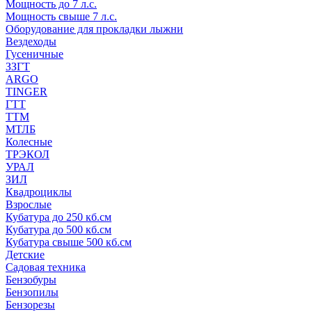
Мощность до 7 л.с.
Мощность свыше 7 л.с.
Оборудование для прокладки лыжни
Вездеходы
Гусеничные
ЗЗГТ
ARGO
TINGER
ГТТ
ТТМ
МТЛБ
Колесные
ТРЭКОЛ
УРАЛ
ЗИЛ
Квадроциклы
Взрослые
Кубатура до 250 кб.см
Кубатура до 500 кб.см
Кубатура свыше 500 кб.см
Детские
Садовая техника
Бензобуры
Бензопилы
Бензорезы