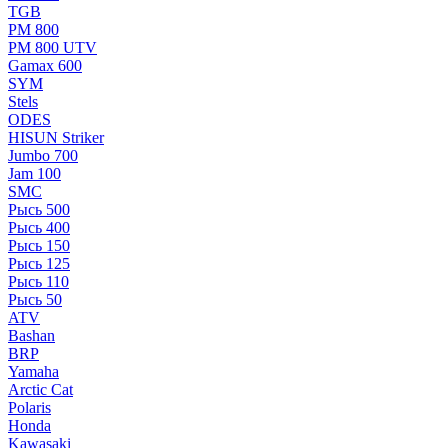
TGB
РМ 800
РМ 800 UTV
Gamax 600
SYM
Stels
ОDЕS
HISUN Striker
Jumbo 700
Jam 100
SMC
Рысь 500
Рысь 400
Рысь 150
Рысь 125
Рысь 110
Рысь 50
ATV
Bashan
BRP
Yamaha
Arctic Cat
Polaris
Honda
Kawasaki