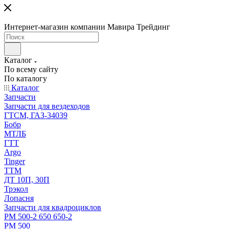
Интернет-магазин компании Мавира Трейдинг
Каталог
По всему сайту
По каталогу
Каталог
Запчасти
Запчасти для вездеходов
ГТСМ, ГАЗ-34039
Бобр
МТЛБ
ГТТ
Argo
Tinger
ТТМ
ДТ 10П, 30П
Трэкол
Лопасня
Запчасти для квадроциклов
РМ 500-2 650 650-2
РМ 500