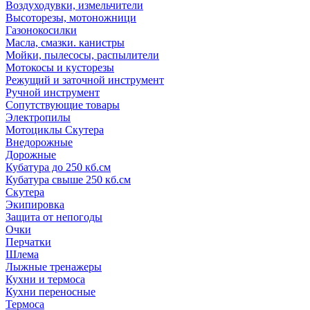
Воздуходувки, измельчители
Высоторезы, мотоножници
Газонокосилки
Масла, смазки. канистры
Мойки, пылесосы, распылители
Мотокосы и кусторезы
Режущий и заточной инструмент
Ручной инструмент
Сопутствующие товары
Электропилы
Мотоциклы Скутера
Внедорожные
Дорожные
Кубатура до 250 кб.см
Кубатура свыше 250 кб.см
Скутера
Экипировка
Защита от непогоды
Очки
Перчатки
Шлема
Лыжные тренажеры
Кухни и термоса
Кухни переносные
Термоса