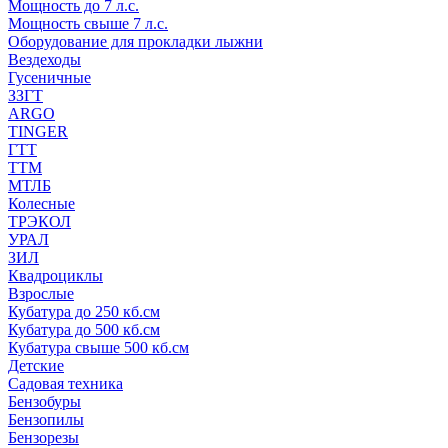
Мощность до 7 л.с.
Мощность свыше 7 л.с.
Оборудование для прокладки лыжни
Вездеходы
Гусеничные
ЗЗГТ
ARGO
TINGER
ГТТ
ТТМ
МТЛБ
Колесные
ТРЭКОЛ
УРАЛ
ЗИЛ
Квадроциклы
Взрослые
Кубатура до 250 кб.см
Кубатура до 500 кб.см
Кубатура свыше 500 кб.см
Детские
Садовая техника
Бензобуры
Бензопилы
Бензорезы