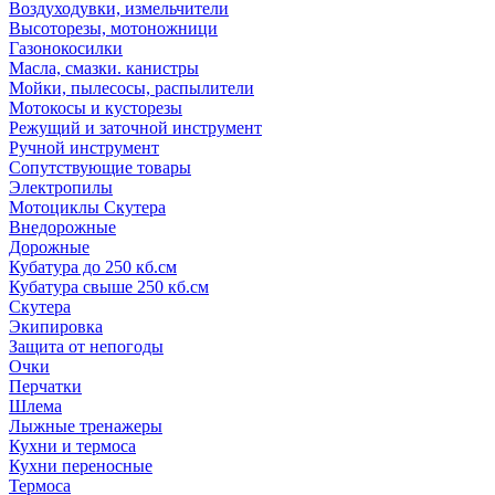
Воздуходувки, измельчители
Высоторезы, мотоножници
Газонокосилки
Масла, смазки. канистры
Мойки, пылесосы, распылители
Мотокосы и кусторезы
Режущий и заточной инструмент
Ручной инструмент
Сопутствующие товары
Электропилы
Мотоциклы Скутера
Внедорожные
Дорожные
Кубатура до 250 кб.см
Кубатура свыше 250 кб.см
Скутера
Экипировка
Защита от непогоды
Очки
Перчатки
Шлема
Лыжные тренажеры
Кухни и термоса
Кухни переносные
Термоса