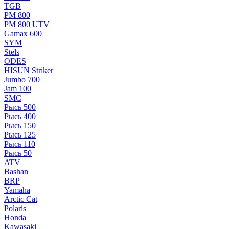
TGB
РМ 800
РМ 800 UTV
Gamax 600
SYM
Stels
ОDЕS
HISUN Striker
Jumbo 700
Jam 100
SMC
Рысь 500
Рысь 400
Рысь 150
Рысь 125
Рысь 110
Рысь 50
ATV
Bashan
BRP
Yamaha
Arctic Cat
Polaris
Honda
Kawasaki