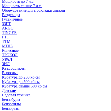
Мощность до 7 л.с.
Мощность свыше 7 л.с.
Оборудование для прокладки лыжни
Вездеходы
Гусеничные
ЗЗГТ
ARGO
TINGER
ГТТ
ТТМ
МТЛБ
Колесные
ТРЭКОЛ
УРАЛ
ЗИЛ
Квадроциклы
Взрослые
Кубатура до 250 кб.см
Кубатура до 500 кб.см
Кубатура свыше 500 кб.см
Детские
Садовая техника
Бензобуры
Бензопилы
Бензорезы