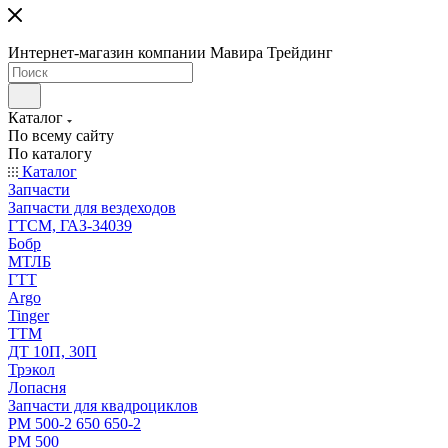
Интернет-магазин компании Мавира Трейдинг
Каталог
По всему сайту
По каталогу
Каталог
Запчасти
Запчасти для вездеходов
ГТСМ, ГАЗ-34039
Бобр
МТЛБ
ГТТ
Argo
Tinger
ТТМ
ДТ 10П, 30П
Трэкол
Лопасня
Запчасти для квадроциклов
РМ 500-2 650 650-2
РМ 500