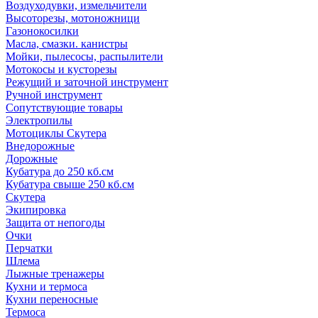
Воздуходувки, измельчители
Высоторезы, мотоножници
Газонокосилки
Масла, смазки. канистры
Мойки, пылесосы, распылители
Мотокосы и кусторезы
Режущий и заточной инструмент
Ручной инструмент
Сопутствующие товары
Электропилы
Мотоциклы Скутера
Внедорожные
Дорожные
Кубатура до 250 кб.см
Кубатура свыше 250 кб.см
Скутера
Экипировка
Защита от непогоды
Очки
Перчатки
Шлема
Лыжные тренажеры
Кухни и термоса
Кухни переносные
Термоса