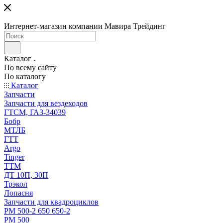
Интернет-магазин компании Мавира Трейдинг
Каталог
По всему сайту
По каталогу
Каталог
Запчасти
Запчасти для вездеходов
ГТСМ, ГАЗ-34039
Бобр
МТЛБ
ГТТ
Argo
Tinger
ТТМ
ДТ 10П, 30П
Трэкол
Лопасня
Запчасти для квадроциклов
РМ 500-2 650 650-2
РМ 500