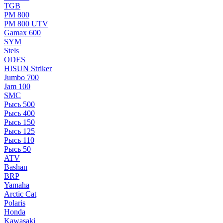
TGB
РМ 800
РМ 800 UTV
Gamax 600
SYM
Stels
ОDЕS
HISUN Striker
Jumbo 700
Jam 100
SMC
Рысь 500
Рысь 400
Рысь 150
Рысь 125
Рысь 110
Рысь 50
ATV
Bashan
BRP
Yamaha
Arctic Cat
Polaris
Honda
Kawasaki