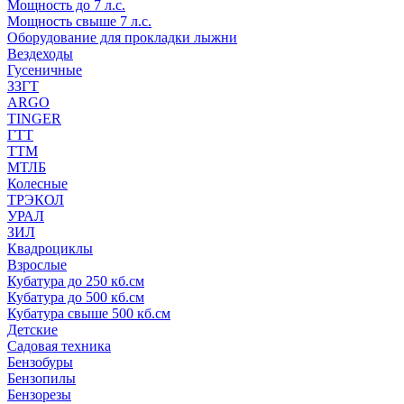
Мощность до 7 л.с.
Мощность свыше 7 л.с.
Оборудование для прокладки лыжни
Вездеходы
Гусеничные
ЗЗГТ
ARGO
TINGER
ГТТ
ТТМ
МТЛБ
Колесные
ТРЭКОЛ
УРАЛ
ЗИЛ
Квадроциклы
Взрослые
Кубатура до 250 кб.см
Кубатура до 500 кб.см
Кубатура свыше 500 кб.см
Детские
Садовая техника
Бензобуры
Бензопилы
Бензорезы