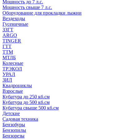
Мощность до 7 л.с.
Мощность свыше 7 л.с.
Оборудование для прокладки лыжни
Вездеходы
Гусеничные
ЗЗГТ
ARGO
TINGER
ГТТ
ТТМ
МТЛБ
Колесные
ТРЭКОЛ
УРАЛ
ЗИЛ
Квадроциклы
Взрослые
Кубатура до 250 кб.см
Кубатура до 500 кб.см
Кубатура свыше 500 кб.см
Детские
Садовая техника
Бензобуры
Бензопилы
Бензорезы