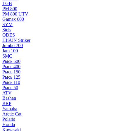
TGB
РМ 800
РМ 800 UTV
Gamax 600
SYM
Stels
ОDЕS
HISUN Striker
Jumbo 700
Jam 100
SMC
Рысь 500
Рысь 400
Рысь 150
Рысь 125
Рысь 110
Рысь 50
ATV
Bashan
BRP
Yamaha
Arctic Cat
Polaris
Honda
Kawasaki