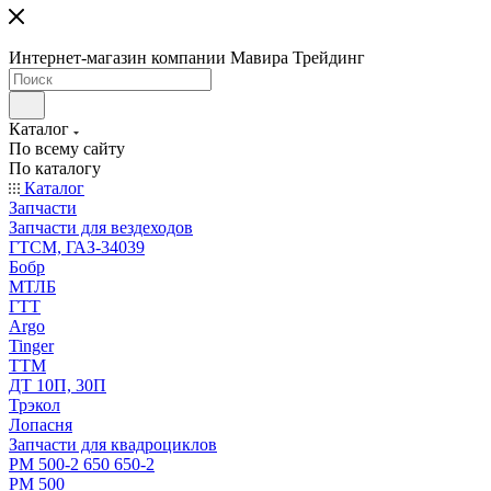
Интернет-магазин компании Мавира Трейдинг
Каталог
По всему сайту
По каталогу
Каталог
Запчасти
Запчасти для вездеходов
ГТСМ, ГАЗ-34039
Бобр
МТЛБ
ГТТ
Argo
Tinger
ТТМ
ДТ 10П, 30П
Трэкол
Лопасня
Запчасти для квадроциклов
РМ 500-2 650 650-2
РМ 500