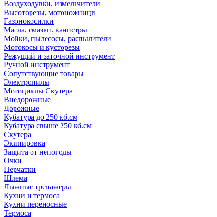
Воздуходувки, измельчители
Высоторезы, мотоножници
Газонокосилки
Масла, смазки. канистры
Мойки, пылесосы, распылители
Мотокосы и кусторезы
Режущий и заточной инструмент
Ручной инструмент
Сопутствующие товары
Электропилы
Мотоциклы Скутера
Внедорожные
Дорожные
Кубатура до 250 кб.см
Кубатура свыше 250 кб.см
Скутера
Экипировка
Защита от непогоды
Очки
Перчатки
Шлема
Лыжные тренажеры
Кухни и термоса
Кухни переносные
Термоса