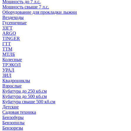
Мощность до 7 л.с.
Мощность свыше 7 л.с.
Оборудование для прокладки лыжни
Вездеходы
Гусеничные
ЗЗГТ
ARGO
TINGER
ГТТ
ТТМ
МТЛБ
Колесные
ТРЭКОЛ
УРАЛ
ЗИЛ
Квадроциклы
Взрослые
Кубатура до 250 кб.см
Кубатура до 500 кб.см
Кубатура свыше 500 кб.см
Детские
Садовая техника
Бензобуры
Бензопилы
Бензорезы