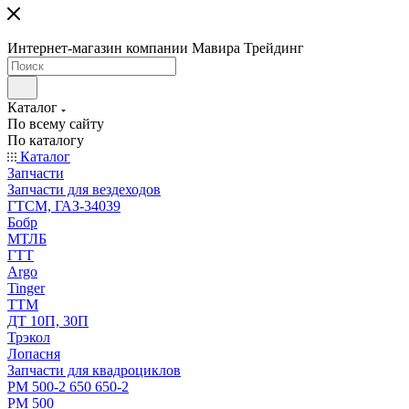
Интернет-магазин компании Мавира Трейдинг
Каталог
По всему сайту
По каталогу
Каталог
Запчасти
Запчасти для вездеходов
ГТСМ, ГАЗ-34039
Бобр
МТЛБ
ГТТ
Argo
Tinger
ТТМ
ДТ 10П, 30П
Трэкол
Лопасня
Запчасти для квадроциклов
РМ 500-2 650 650-2
РМ 500