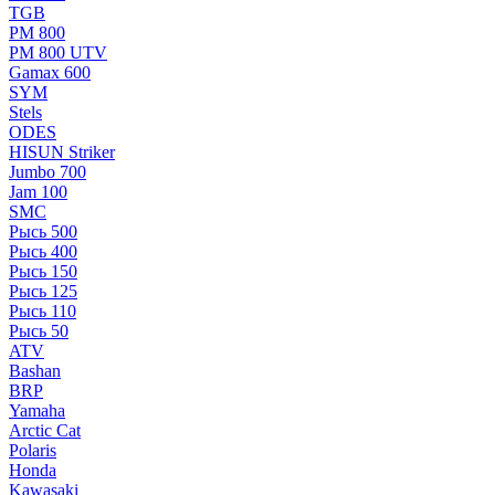
TGB
РМ 800
РМ 800 UTV
Gamax 600
SYM
Stels
ОDЕS
HISUN Striker
Jumbo 700
Jam 100
SMC
Рысь 500
Рысь 400
Рысь 150
Рысь 125
Рысь 110
Рысь 50
ATV
Bashan
BRP
Yamaha
Arctic Cat
Polaris
Honda
Kawasaki