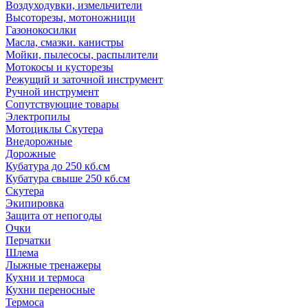
Воздуходувки, измельчители
Высоторезы, мотоножници
Газонокосилки
Масла, смазки. канистры
Мойки, пылесосы, распылители
Мотокосы и кусторезы
Режущий и заточной инструмент
Ручной инструмент
Сопутствующие товары
Электропилы
Мотоциклы Скутера
Внедорожные
Дорожные
Кубатура до 250 кб.см
Кубатура свыше 250 кб.см
Скутера
Экипировка
Защита от непогоды
Очки
Перчатки
Шлема
Лыжные тренажеры
Кухни и термоса
Кухни переносные
Термоса