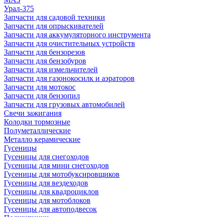
Урал-375
Запчасти для садовой техники
Запчасти для опрыскивателей
Запчасти для аккумуляторного инструмента
Запчасти для очистительных устройств
Запчасти для бензорезов
Запчасти для бензобуров
Запчасти для измельчителей
Запчасти для газонокосилк и аэраторов
Запчасти для мотокос
Запчасти для бензопил
Запчасти для грузовых автомобилей
Свечи зажигания
Колодки тормозные
Полуметаллические
Металло керамические
Гусеницы
Гусеницы для снегоходов
Гусеницы для мини снегоходов
Гусеницы для мотобуксировщиков
Гусеницы для вездеходов
Гусеницы для квадроциклов
Гусеницы для мотоблоков
Гусеницы для автоподвесок