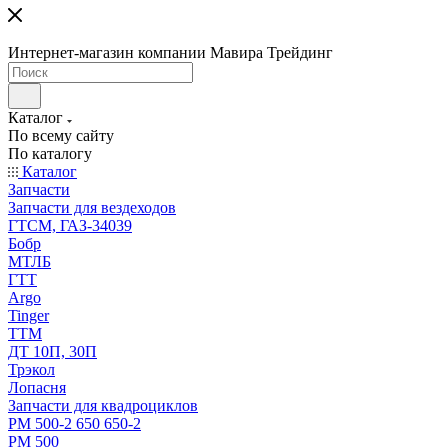
Интернет-магазин компании Мавира Трейдинг
Каталог
По всему сайту
По каталогу
Каталог
Запчасти
Запчасти для вездеходов
ГТСМ, ГАЗ-34039
Бобр
МТЛБ
ГТТ
Argo
Tinger
ТТМ
ДТ 10П, 30П
Трэкол
Лопасня
Запчасти для квадроциклов
РМ 500-2 650 650-2
РМ 500