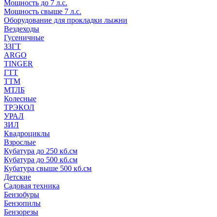
Мощность до 7 л.с.
Мощность свыше 7 л.с.
Оборудование для прокладки лыжни
Вездеходы
Гусеничные
ЗЗГТ
ARGO
TINGER
ГТТ
ТТМ
МТЛБ
Колесные
ТРЭКОЛ
УРАЛ
ЗИЛ
Квадроциклы
Взрослые
Кубатура до 250 кб.см
Кубатура до 500 кб.см
Кубатура свыше 500 кб.см
Детские
Садовая техника
Бензобуры
Бензопилы
Бензорезы