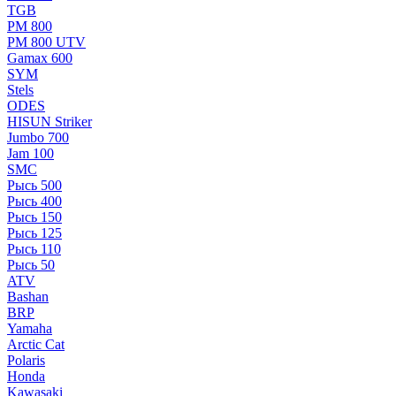
TGB
РМ 800
РМ 800 UTV
Gamax 600
SYM
Stels
ОDЕS
HISUN Striker
Jumbo 700
Jam 100
SMC
Рысь 500
Рысь 400
Рысь 150
Рысь 125
Рысь 110
Рысь 50
ATV
Bashan
BRP
Yamaha
Arctic Cat
Polaris
Honda
Kawasaki