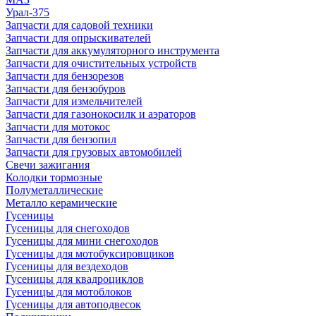
Урал-375
Запчасти для садовой техники
Запчасти для опрыскивателей
Запчасти для аккумуляторного инструмента
Запчасти для очистительных устройств
Запчасти для бензорезов
Запчасти для бензобуров
Запчасти для измельчителей
Запчасти для газонокосилк и аэраторов
Запчасти для мотокос
Запчасти для бензопил
Запчасти для грузовых автомобилей
Свечи зажигания
Колодки тормозные
Полуметаллические
Металло керамические
Гусеницы
Гусеницы для снегоходов
Гусеницы для мини снегоходов
Гусеницы для мотобуксировщиков
Гусеницы для вездеходов
Гусеницы для квадроциклов
Гусеницы для мотоблоков
Гусеницы для автоподвесок