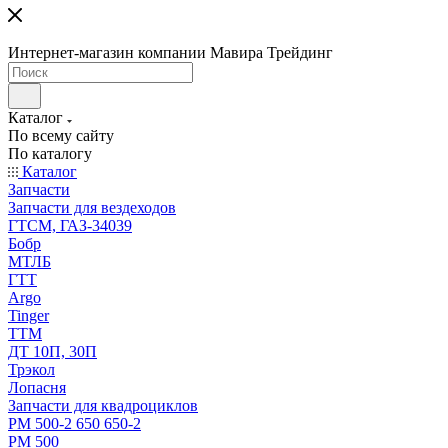
Интернет-магазин компании Мавира Трейдинг
Каталог
По всему сайту
По каталогу
Каталог
Запчасти
Запчасти для вездеходов
ГТСМ, ГАЗ-34039
Бобр
МТЛБ
ГТТ
Argo
Tinger
ТТМ
ДТ 10П, 30П
Трэкол
Лопасня
Запчасти для квадроциклов
РМ 500-2 650 650-2
РМ 500