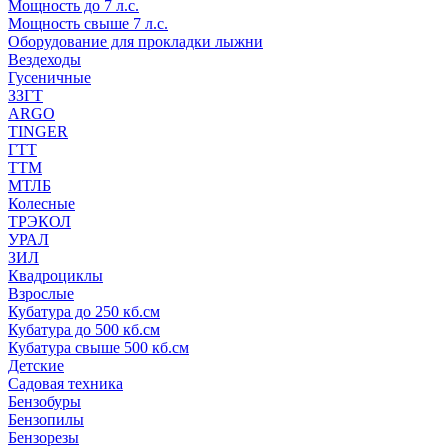
Мощность до 7 л.с.
Мощность свыше 7 л.с.
Оборудование для прокладки лыжни
Вездеходы
Гусеничные
ЗЗГТ
ARGO
TINGER
ГТТ
ТТМ
МТЛБ
Колесные
ТРЭКОЛ
УРАЛ
ЗИЛ
Квадроциклы
Взрослые
Кубатура до 250 кб.см
Кубатура до 500 кб.см
Кубатура свыше 500 кб.см
Детские
Садовая техника
Бензобуры
Бензопилы
Бензорезы