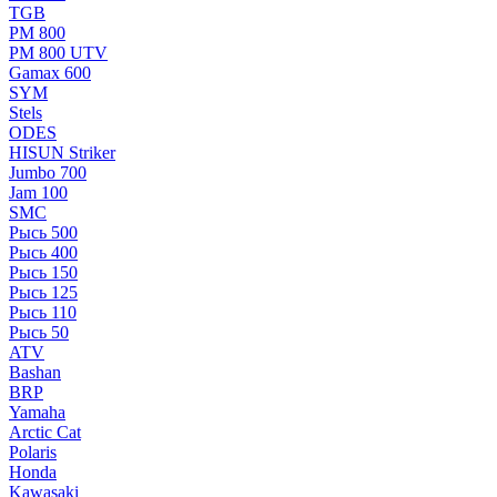
TGB
РМ 800
РМ 800 UTV
Gamax 600
SYM
Stels
ОDЕS
HISUN Striker
Jumbo 700
Jam 100
SMC
Рысь 500
Рысь 400
Рысь 150
Рысь 125
Рысь 110
Рысь 50
ATV
Bashan
BRP
Yamaha
Arctic Cat
Polaris
Honda
Kawasaki