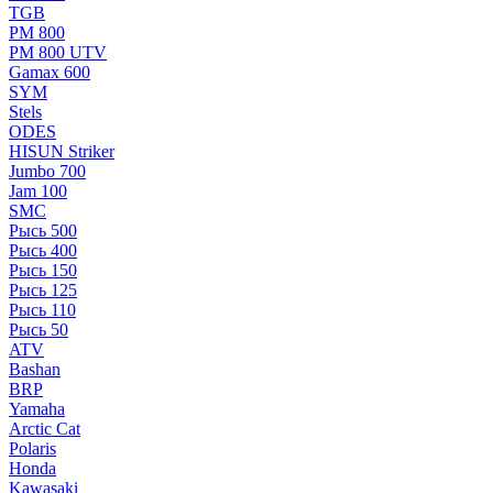
TGB
РМ 800
РМ 800 UTV
Gamax 600
SYM
Stels
ОDЕS
HISUN Striker
Jumbo 700
Jam 100
SMC
Рысь 500
Рысь 400
Рысь 150
Рысь 125
Рысь 110
Рысь 50
ATV
Bashan
BRP
Yamaha
Arctic Cat
Polaris
Honda
Kawasaki