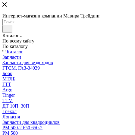
Интернет-магазин компании Мавира Трейдинг
Каталог
По всему сайту
По каталогу
Каталог
Запчасти
Запчасти для вездеходов
ГТСМ, ГАЗ-34039
Бобр
МТЛБ
ГТТ
Argo
Tinger
ТТМ
ДТ 10П, 30П
Трэкол
Лопасня
Запчасти для квадроциклов
РМ 500-2 650 650-2
РМ 500