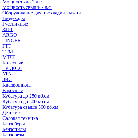
Мощность до 7 л.с.
Мощность свыше 7 л.с.
Оборудование для прокладки лыжни
Вездеходы
Гусеничные
ЗЗГТ
ARGO
TINGER
ГТТ
ТТМ
МТЛБ
Колесные
ТРЭКОЛ
УРАЛ
ЗИЛ
Квадроциклы
Взрослые
Кубатура до 250 кб.см
Кубатура до 500 кб.см
Кубатура свыше 500 кб.см
Детские
Садовая техника
Бензобуры
Бензопилы
Бензорезы