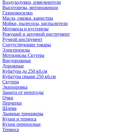
Воздуходувки, измельчители
Высоторезы, мотоножници
Газонокосилки
Масла, смазки. канистры
Мойки, пылесосы, распылители
Мотокосы и кусторезы
Режущий и заточной инструмент
Ручной инструмент
Сопутствующие товары
Электропилы
Мотоциклы Скутера
Внедорожные
Дорожные
Кубатура до 250 кб.см
Кубатура свыше 250 кб.см
Скутера
Экипировка
Защита от непогоды
Очки
Перчатки
Шлема
Лыжные тренажеры
Кухни и термоса
Кухни переносные
Термоса