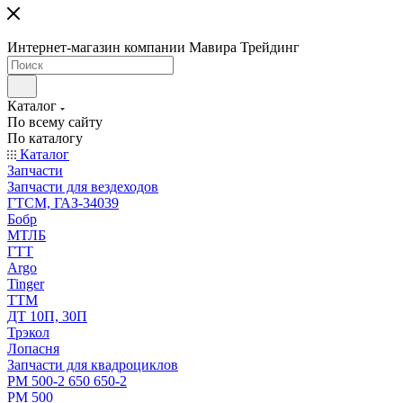
Интернет-магазин компании Мавира Трейдинг
Каталог
По всему сайту
По каталогу
Каталог
Запчасти
Запчасти для вездеходов
ГТСМ, ГАЗ-34039
Бобр
МТЛБ
ГТТ
Argo
Tinger
ТТМ
ДТ 10П, 30П
Трэкол
Лопасня
Запчасти для квадроциклов
РМ 500-2 650 650-2
РМ 500