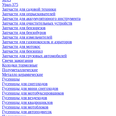
Урал-375
Запчасти для садовой техники
Запчасти для опрыскивателей
Запчасти для аккумуляторного инструмента
Запчасти для очистительных устройств
Запчасти для бензорезов
Запчасти для бензобуров
Запчасти для измельчителей
Запчасти для газонокосилк и аэраторов
Запчасти для мотокос
Запчасти для бензопил
Запчасти для грузовых автомобилей
Свечи зажигания
Колодки тормозные
Полуметаллические
Металло керамические
Гусеницы
Гусеницы для снегоходов
Гусеницы для мини снегоходов
Гусеницы для мотобуксировщиков
Гусеницы для вездеходов
Гусеницы для квадроциклов
Гусеницы для мотоблоков
Гусеницы для автоподвесок