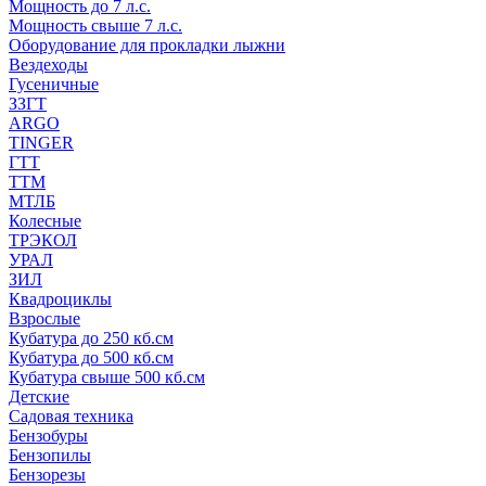
Мощность до 7 л.с.
Мощность свыше 7 л.с.
Оборудование для прокладки лыжни
Вездеходы
Гусеничные
ЗЗГТ
ARGO
TINGER
ГТТ
ТТМ
МТЛБ
Колесные
ТРЭКОЛ
УРАЛ
ЗИЛ
Квадроциклы
Взрослые
Кубатура до 250 кб.см
Кубатура до 500 кб.см
Кубатура свыше 500 кб.см
Детские
Садовая техника
Бензобуры
Бензопилы
Бензорезы