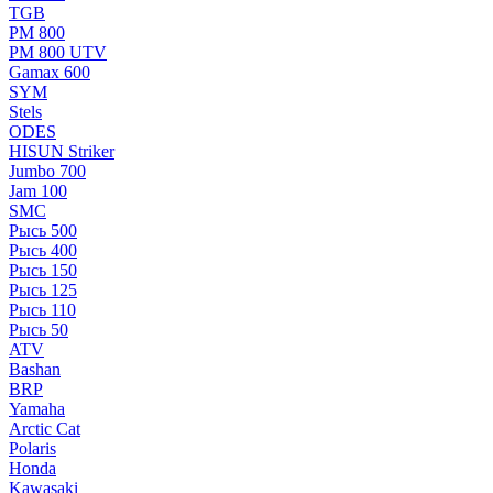
TGB
РМ 800
РМ 800 UTV
Gamax 600
SYM
Stels
ОDЕS
HISUN Striker
Jumbo 700
Jam 100
SMC
Рысь 500
Рысь 400
Рысь 150
Рысь 125
Рысь 110
Рысь 50
ATV
Bashan
BRP
Yamaha
Arctic Cat
Polaris
Honda
Kawasaki