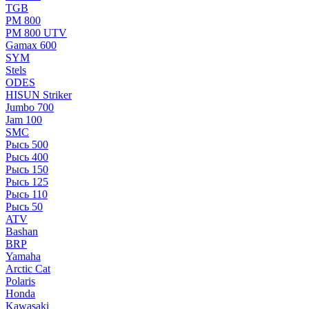
TGB
РМ 800
РМ 800 UTV
Gamax 600
SYM
Stels
ОDЕS
HISUN Striker
Jumbo 700
Jam 100
SMC
Рысь 500
Рысь 400
Рысь 150
Рысь 125
Рысь 110
Рысь 50
ATV
Bashan
BRP
Yamaha
Arctic Cat
Polaris
Honda
Kawasaki