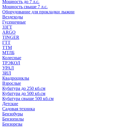
Мощность до 7 л.с.
Мощность свыше 7 л.с.
Оборудование для прокладки лыжни
Вездеходы
Гусеничные
ЗЗГТ
ARGO
TINGER
ГТТ
ТТМ
МТЛБ
Колесные
ТРЭКОЛ
УРАЛ
ЗИЛ
Квадроциклы
Взрослые
Кубатура до 250 кб.см
Кубатура до 500 кб.см
Кубатура свыше 500 кб.см
Детские
Садовая техника
Бензобуры
Бензопилы
Бензорезы