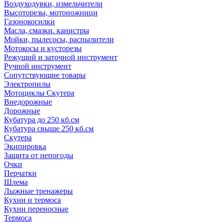
Воздуходувки, измельчители
Высоторезы, мотоножници
Газонокосилки
Масла, смазки. канистры
Мойки, пылесосы, распылители
Мотокосы и кусторезы
Режущий и заточной инструмент
Ручной инструмент
Сопутствующие товары
Электропилы
Мотоциклы Скутера
Внедорожные
Дорожные
Кубатура до 250 кб.см
Кубатура свыше 250 кб.см
Скутера
Экипировка
Защита от непогоды
Очки
Перчатки
Шлема
Лыжные тренажеры
Кухни и термоса
Кухни переносные
Термоса