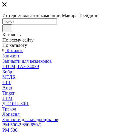
Интернет-магазин компании Мавира Трейдинг
Каталог
По всему сайту
По каталогу
Каталог
Запчасти
Запчасти для вездеходов
ГТСМ, ГАЗ-34039
Бобр
МТЛБ
ГТТ
Argo
Tinger
ТТМ
ДТ 10П, 30П
Трэкол
Лопасня
Запчасти для квадроциклов
РМ 500-2 650 650-2
РМ 500