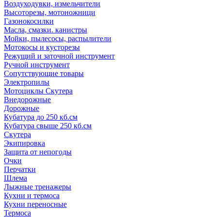
Воздуходувки, измельчители
Высоторезы, мотоножници
Газонокосилки
Масла, смазки. канистры
Мойки, пылесосы, распылители
Мотокосы и кусторезы
Режущий и заточной инструмент
Ручной инструмент
Сопутствующие товары
Электропилы
Мотоциклы Скутера
Внедорожные
Дорожные
Кубатура до 250 кб.см
Кубатура свыше 250 кб.см
Скутера
Экипировка
Защита от непогоды
Очки
Перчатки
Шлема
Лыжные тренажеры
Кухни и термоса
Кухни переносные
Термоса