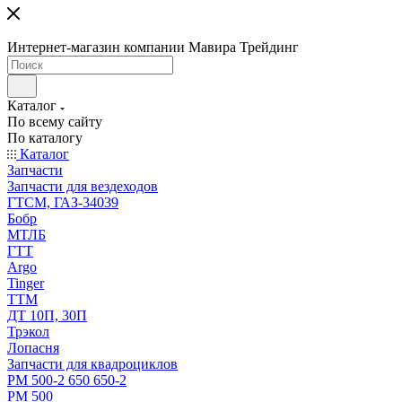
Интернет-магазин компании Мавира Трейдинг
Каталог
По всему сайту
По каталогу
Каталог
Запчасти
Запчасти для вездеходов
ГТСМ, ГАЗ-34039
Бобр
МТЛБ
ГТТ
Argo
Tinger
ТТМ
ДТ 10П, 30П
Трэкол
Лопасня
Запчасти для квадроциклов
РМ 500-2 650 650-2
РМ 500