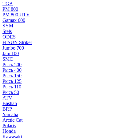
TGB
РМ 800
РМ 800 UTV
Gamax 600
SYM
Stels
ОDЕS
HISUN Striker
Jumbo 700
Jam 100
SMC
Рысь 500
Рысь 400
Рысь 150
Рысь 125
Рысь 110
Рысь 50
ATV
Bashan
BRP
Yamaha
Arctic Cat
Polaris
Honda
Kawasaki