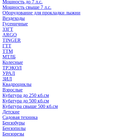
Мощность до 7 л.с.
Мощность свыше 7 л.с.
Оборудование для прокладки лыжни
Вездеходы
Гусеничные
ЗЗГТ
ARGO
TINGER
ГТТ
ТТМ
МТЛБ
Колесные
ТРЭКОЛ
УРАЛ
ЗИЛ
Квадроциклы
Взрослые
Кубатура до 250 кб.см
Кубатура до 500 кб.см
Кубатура свыше 500 кб.см
Детские
Садовая техника
Бензобуры
Бензопилы
Бензорезы