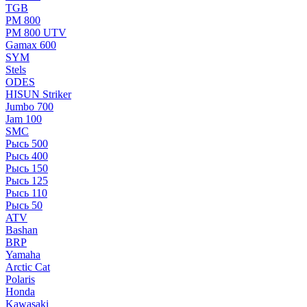
TGB
РМ 800
РМ 800 UTV
Gamax 600
SYM
Stels
ОDЕS
HISUN Striker
Jumbo 700
Jam 100
SMC
Рысь 500
Рысь 400
Рысь 150
Рысь 125
Рысь 110
Рысь 50
ATV
Bashan
BRP
Yamaha
Arctic Cat
Polaris
Honda
Kawasaki