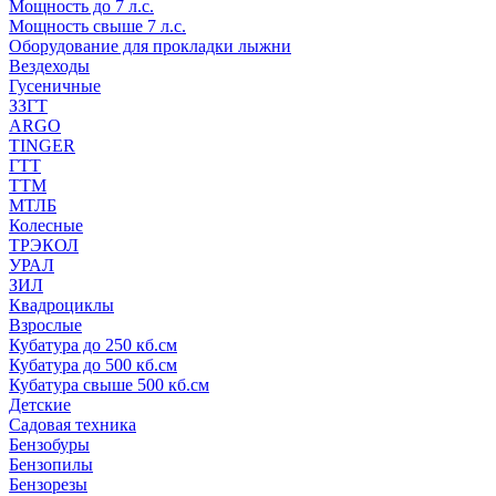
Мощность до 7 л.с.
Мощность свыше 7 л.с.
Оборудование для прокладки лыжни
Вездеходы
Гусеничные
ЗЗГТ
ARGO
TINGER
ГТТ
ТТМ
МТЛБ
Колесные
ТРЭКОЛ
УРАЛ
ЗИЛ
Квадроциклы
Взрослые
Кубатура до 250 кб.см
Кубатура до 500 кб.см
Кубатура свыше 500 кб.см
Детские
Садовая техника
Бензобуры
Бензопилы
Бензорезы