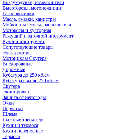
Воздуходувки, измельчители
Высоторезы, мотоножници
Газонокосилки
Масла, смазки. канистры
Мойки, пылесосы, распылители
Мотокосы и кусторезы
Режущий и заточной инструмент
Ручной инструмент
Сопутствующие товары
Электропилы
Мотоциклы Скутера
Внедорожные
Дорожные
Кубатура до 250 кб.см
Кубатура свыше 250 кб.см
Скутера
Экипировка
Защита от непогоды
Очки
Перчатки
Шлема
Лыжные тренажеры
Кухни и термоса
Кухни переносные
Термоса