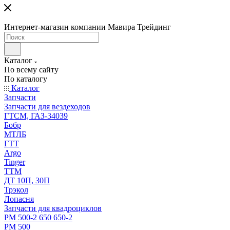
Интернет-магазин компании Мавира Трейдинг
Каталог
По всему сайту
По каталогу
Каталог
Запчасти
Запчасти для вездеходов
ГТСМ, ГАЗ-34039
Бобр
МТЛБ
ГТТ
Argo
Tinger
ТТМ
ДТ 10П, 30П
Трэкол
Лопасня
Запчасти для квадроциклов
РМ 500-2 650 650-2
РМ 500