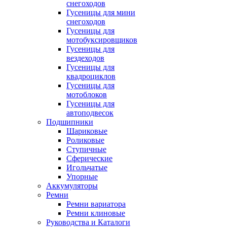
снегоходов
Гусеницы для мини
снегоходов
Гусеницы для
мотобуксировщиков
Гусеницы для
вездеходов
Гусеницы для
квадроциклов
Гусеницы для
мотоблоков
Гусеницы для
автоподвесок
Подшипники
Шариковые
Роликовые
Ступичные
Сферические
Игольчатые
Упорные
Аккумуляторы
Ремни
Ремни вариатора
Ремни клиновые
Руководства и Каталоги