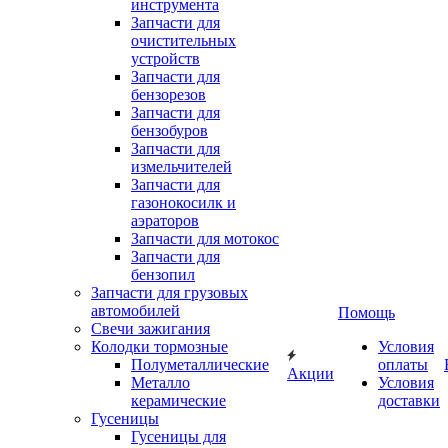
инструмента
Запчасти для
очистительных
устройств
Запчасти для
бензорезов
Запчасти для
бензобуров
Запчасти для
измельчителей
Запчасти для
газонокосилк и
аэраторов
Запчасти для мотокос
Запчасти для
бензопил
Запчасти для грузовых
автомобилей
Помощь
Свечи зажигания
Колодки тормозные
Условия
Полуметаллические
оплаты
Акции
Металло
Условия
керамические
доставки
Гусеницы
Гусеницы для