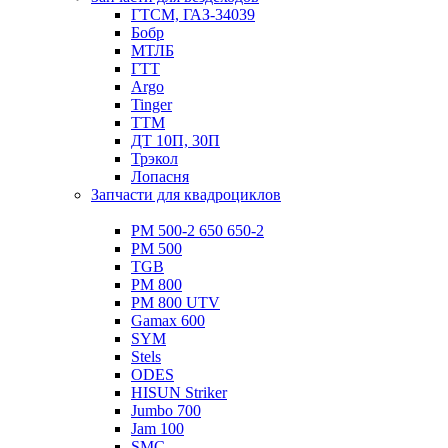
ГТСМ, ГАЗ-34039
Бобр
МТЛБ
ГТТ
Argo
Tinger
ТТМ
ДТ 10П, 30П
Трэкол
Лопасня
Запчасти для квадроциклов
РМ 500-2 650 650-2
РМ 500
TGB
РМ 800
РМ 800 UTV
Gamax 600
SYM
Stels
ОDЕS
HISUN Striker
Jumbo 700
Jam 100
SMC