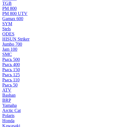
TGB
РМ 800
РМ 800 UTV
Gamax 600
SYM
Stels
ОDЕS
HISUN Striker
Jumbo 700
Jam 100
SMC
Рысь 500
Рысь 400
Рысь 150
Рысь 125
Рысь 110
Рысь 50
ATV
Bashan
BRP
Yamaha
Arctic Cat
Polaris
Honda
Kawasaki