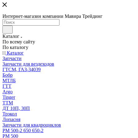
Интернет-магазин компании Мавира Трейдинг
Каталог
По всему сайту
По каталогу
Каталог
Запчасти
Запчасти для вездеходов
ГТСМ, ГАЗ-34039
Бобр
МТЛБ
ГТТ
Argo
Tinger
ТТМ
ДТ 10П, 30П
Трэкол
Лопасня
Запчасти для квадроциклов
РМ 500-2 650 650-2
РМ 500