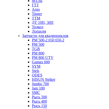
МТЛБ
ГТТ
Argo
Tinger
ТТМ
ДТ 10П, 30П
Трэкол
Лопасня
Запчасти для квадроциклов
РМ 500-2 650 650-2
РМ 500
TGB
РМ 800
РМ 800 UTV
Gamax 600
SYM
Stels
ОDЕS
HISUN Striker
Jumbo 700
Jam 100
SMC
Рысь 500
Рысь 400
Рысь 150