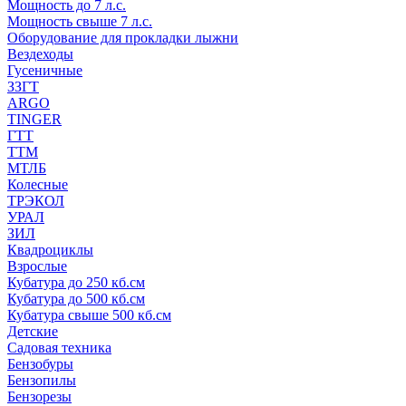
Мощность до 7 л.с.
Мощность свыше 7 л.с.
Оборудование для прокладки лыжни
Вездеходы
Гусеничные
ЗЗГТ
ARGO
TINGER
ГТТ
ТТМ
МТЛБ
Колесные
ТРЭКОЛ
УРАЛ
ЗИЛ
Квадроциклы
Взрослые
Кубатура до 250 кб.см
Кубатура до 500 кб.см
Кубатура свыше 500 кб.см
Детские
Садовая техника
Бензобуры
Бензопилы
Бензорезы