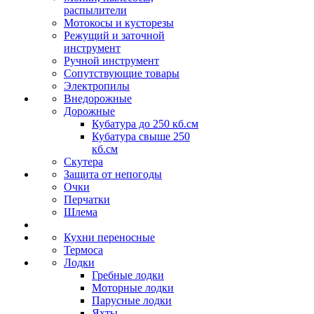
распылители
Мотокосы и кусторезы
Режущий и заточной
инструмент
Ручной инструмент
Сопутствующие товары
Электропилы
Внедорожные
Дорожные
Кубатура до 250 кб.см
Кубатура свыше 250
кб.см
Скутера
Защита от непогоды
Очки
Перчатки
Шлема
Кухни переносные
Термоса
Лодки
Гребные лодки
Моторные лодки
Парусные лодки
Яхты