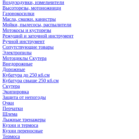
Воздуходувки, измельчители
Высоторезы, мотоножници
Газонокосилки
Масла, смазки. канистры
Мойки, пылесосы, распылители
Мотокосы и кусторезы
Режущий и заточной инструмент
Ручной инструмент
Сопутствующие товары
Электропилы
Мотоциклы Скутера
Внедорожные
Дорожные
Кубатура до 250 кб.см
Кубатура свыше 250 кб.см
Скутера
Экипировка
Защита от непогоды
Очки
Перчатки
Шлема
Лыжные тренажеры
Кухни и термоса
Кухни переносные
Термоса