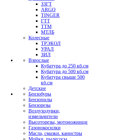
ЗЗГТ
ARGO
TINGER
ГТТ
ТТМ
МТЛБ
Колесные
ТРЭКОЛ
УРАЛ
ЗИЛ
Взрослые
Кубатура до 250 кб.см
Кубатура до 500 кб.см
Кубатура свыше 500
кб.см
Детские
Бензобуры
Бензопилы
Бензорезы
Воздуходувки,
измельчители
Высоторезы, мотоножници
Газонокосилки
Масла, смазки. канистры
Мойки, пылесосы,