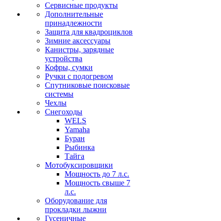
Сервисные продукты
Дополнительные
принадлежности
Защита для квадроциклов
Зимние аксессуары
Канистры, зарядные
устройства
Кофры, сумки
Ручки с подогревом
Спутниковые поисковые
системы
Чехлы
Снегоходы
WELS
Yamaha
Буран
Рыбинка
Тайга
Мотобуксировщики
Мощность до 7 л.с.
Мощность свыше 7
л.с.
Оборудование для
прокладки лыжни
Гусеничные