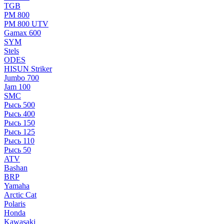
TGB
РМ 800
РМ 800 UTV
Gamax 600
SYM
Stels
ОDЕS
HISUN Striker
Jumbo 700
Jam 100
SMC
Рысь 500
Рысь 400
Рысь 150
Рысь 125
Рысь 110
Рысь 50
ATV
Bashan
BRP
Yamaha
Arctic Cat
Polaris
Honda
Kawasaki