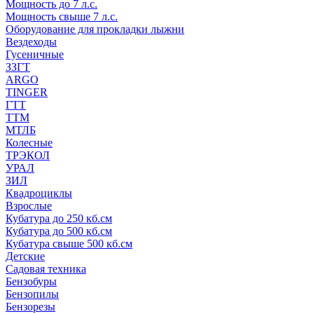
Мощность до 7 л.с.
Мощность свыше 7 л.с.
Оборудование для прокладки лыжни
Вездеходы
Гусеничные
ЗЗГТ
ARGO
TINGER
ГТТ
ТТМ
МТЛБ
Колесные
ТРЭКОЛ
УРАЛ
ЗИЛ
Квадроциклы
Взрослые
Кубатура до 250 кб.см
Кубатура до 500 кб.см
Кубатура свыше 500 кб.см
Детские
Садовая техника
Бензобуры
Бензопилы
Бензорезы