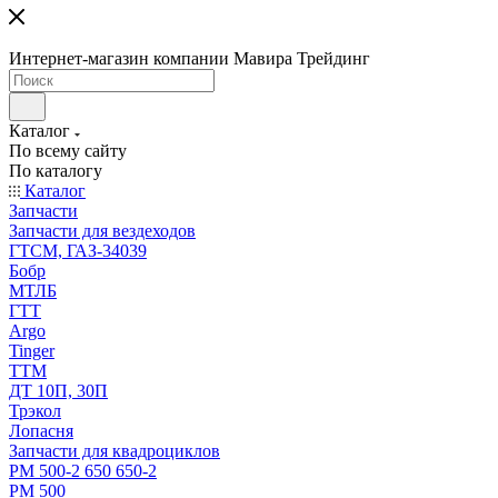
Интернет-магазин компании Мавира Трейдинг
Каталог
По всему сайту
По каталогу
Каталог
Запчасти
Запчасти для вездеходов
ГТСМ, ГАЗ-34039
Бобр
МТЛБ
ГТТ
Argo
Tinger
ТТМ
ДТ 10П, 30П
Трэкол
Лопасня
Запчасти для квадроциклов
РМ 500-2 650 650-2
РМ 500