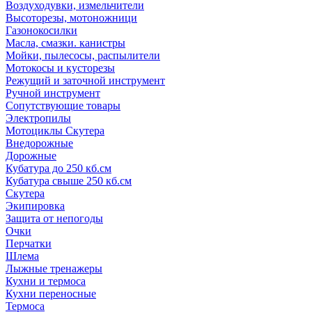
Воздуходувки, измельчители
Высоторезы, мотоножници
Газонокосилки
Масла, смазки. канистры
Мойки, пылесосы, распылители
Мотокосы и кусторезы
Режущий и заточной инструмент
Ручной инструмент
Сопутствующие товары
Электропилы
Мотоциклы Скутера
Внедорожные
Дорожные
Кубатура до 250 кб.см
Кубатура свыше 250 кб.см
Скутера
Экипировка
Защита от непогоды
Очки
Перчатки
Шлема
Лыжные тренажеры
Кухни и термоса
Кухни переносные
Термоса