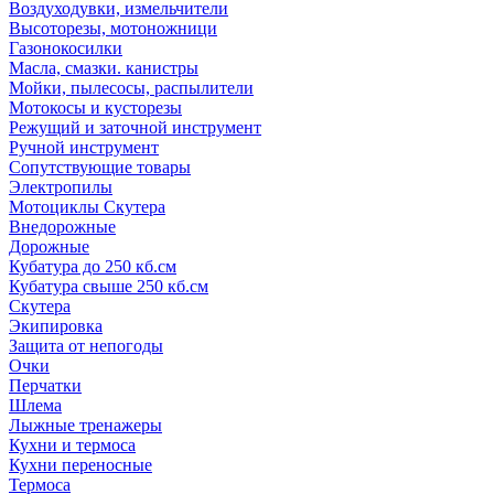
Воздуходувки, измельчители
Высоторезы, мотоножници
Газонокосилки
Масла, смазки. канистры
Мойки, пылесосы, распылители
Мотокосы и кусторезы
Режущий и заточной инструмент
Ручной инструмент
Сопутствующие товары
Электропилы
Мотоциклы Скутера
Внедорожные
Дорожные
Кубатура до 250 кб.см
Кубатура свыше 250 кб.см
Скутера
Экипировка
Защита от непогоды
Очки
Перчатки
Шлема
Лыжные тренажеры
Кухни и термоса
Кухни переносные
Термоса