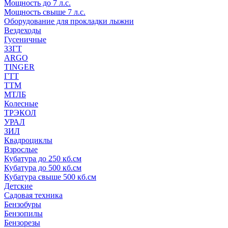
Мощность до 7 л.с.
Мощность свыше 7 л.с.
Оборудование для прокладки лыжни
Вездеходы
Гусеничные
ЗЗГТ
ARGO
TINGER
ГТТ
ТТМ
МТЛБ
Колесные
ТРЭКОЛ
УРАЛ
ЗИЛ
Квадроциклы
Взрослые
Кубатура до 250 кб.см
Кубатура до 500 кб.см
Кубатура свыше 500 кб.см
Детские
Садовая техника
Бензобуры
Бензопилы
Бензорезы