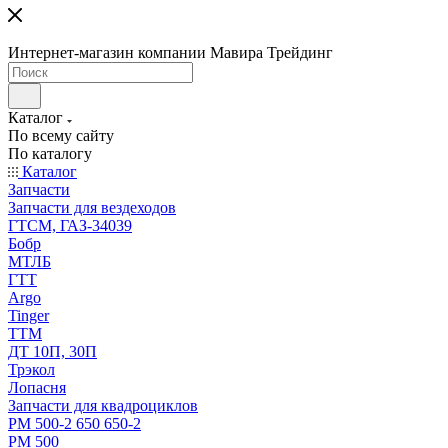
Интернет-магазин компании Мавира Трейдинг
Каталог
По всему сайту
По каталогу
Каталог
Запчасти
Запчасти для вездеходов
ГТСМ, ГАЗ-34039
Бобр
МТЛБ
ГТТ
Argo
Tinger
ТТМ
ДТ 10П, 30П
Трэкол
Лопасня
Запчасти для квадроциклов
РМ 500-2 650 650-2
РМ 500