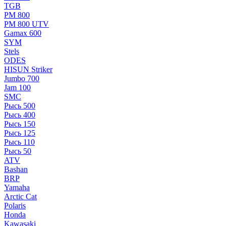
TGB
РМ 800
РМ 800 UTV
Gamax 600
SYM
Stels
ОDЕS
HISUN Striker
Jumbo 700
Jam 100
SMC
Рысь 500
Рысь 400
Рысь 150
Рысь 125
Рысь 110
Рысь 50
ATV
Bashan
BRP
Yamaha
Arctic Cat
Polaris
Honda
Kawasaki