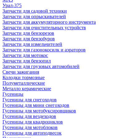
Урал-375
Запчасти для садовой техники
Запчасти для опрыскивателей
Запчасти для аккумуляторного инструмента
Запчасти для очистительных устройств
Запчасти для бензорезов
Запчасти для бензобуров
Запчасти для измельчителей
Запчасти для газонокосилк и аэраторов
Запчасти для мотокос
Запчасти для бензопил
Запчасти для грузовых автомобилей
Свечи зажигания
Колодки тормозные
Полуметаллические
Металло керамические
Гусеницы
Гусеницы для снегоходов
Гусеницы для мини снегоходов
Гусеницы для мотобуксировщиков
Гусеницы для вездеходов
Гусеницы для квадроциклов
Гусеницы для мотоблоков
Гусеницы для автоподвесок