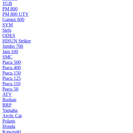
TGB
РМ 800
РМ 800 UTV
Gamax 600
SYM
Stels
ОDЕS
HISUN Striker
Jumbo 700
Jam 100
SMC
Рысь 500
Рысь 400
Рысь 150
Рысь 125
Рысь 110
Рысь 50
ATV
Bashan
BRP
Yamaha
Arctic Cat
Polaris
Honda
Kawasaki