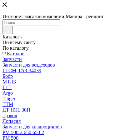
Интернет-магазин компании Мавира Трейдинг
Каталог
По всему сайту
По каталогу
Каталог
Запчасти
Запчасти для вездеходов
ГТСМ, ГАЗ-34039
Бобр
МТЛБ
ГТТ
Argo
Tinger
ТТМ
ДТ 10П, 30П
Трэкол
Лопасня
Запчасти для квадроциклов
РМ 500-2 650 650-2
РМ 500