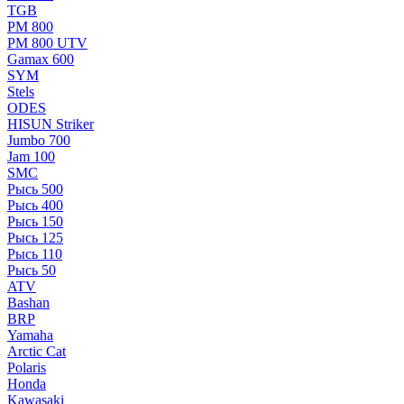
TGB
РМ 800
РМ 800 UTV
Gamax 600
SYM
Stels
ОDЕS
HISUN Striker
Jumbo 700
Jam 100
SMC
Рысь 500
Рысь 400
Рысь 150
Рысь 125
Рысь 110
Рысь 50
ATV
Bashan
BRP
Yamaha
Arctic Cat
Polaris
Honda
Kawasaki