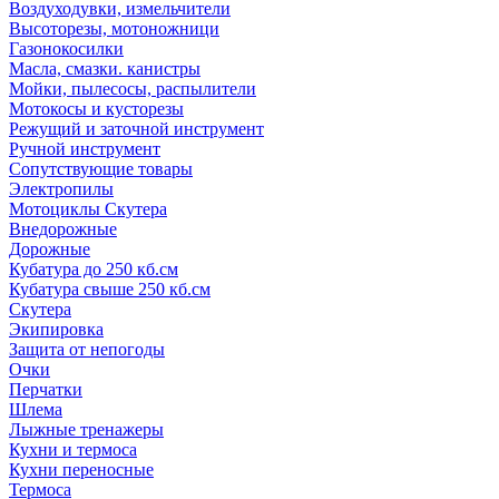
Воздуходувки, измельчители
Высоторезы, мотоножници
Газонокосилки
Масла, смазки. канистры
Мойки, пылесосы, распылители
Мотокосы и кусторезы
Режущий и заточной инструмент
Ручной инструмент
Сопутствующие товары
Электропилы
Мотоциклы Скутера
Внедорожные
Дорожные
Кубатура до 250 кб.см
Кубатура свыше 250 кб.см
Скутера
Экипировка
Защита от непогоды
Очки
Перчатки
Шлема
Лыжные тренажеры
Кухни и термоса
Кухни переносные
Термоса