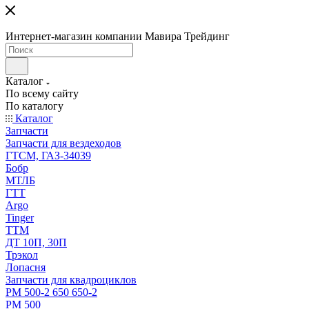
Интернет-магазин компании Мавира Трейдинг
Каталог
По всему сайту
По каталогу
Каталог
Запчасти
Запчасти для вездеходов
ГТСМ, ГАЗ-34039
Бобр
МТЛБ
ГТТ
Argo
Tinger
ТТМ
ДТ 10П, 30П
Трэкол
Лопасня
Запчасти для квадроциклов
РМ 500-2 650 650-2
РМ 500