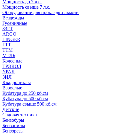
Мощность до 7 л.с.
Мощность свыше 7 л.с.
Оборудование для прокладки лыжни
Вездеходы
Гусеничные
ЗЗГТ
ARGO
TINGER
ГТТ
ТТМ
МТЛБ
Колесные
ТРЭКОЛ
УРАЛ
ЗИЛ
Квадроциклы
Взрослые
Кубатура до 250 кб.см
Кубатура до 500 кб.см
Кубатура свыше 500 кб.см
Детские
Садовая техника
Бензобуры
Бензопилы
Бензорезы