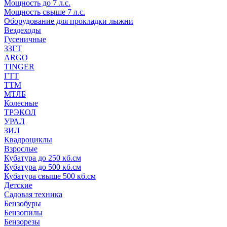
Мощность до 7 л.с.
Мощность свыше 7 л.с.
Оборудование для прокладки лыжни
Вездеходы
Гусеничные
ЗЗГТ
ARGO
TINGER
ГТТ
ТТМ
МТЛБ
Колесные
ТРЭКОЛ
УРАЛ
ЗИЛ
Квадроциклы
Взрослые
Кубатура до 250 кб.см
Кубатура до 500 кб.см
Кубатура свыше 500 кб.см
Детские
Садовая техника
Бензобуры
Бензопилы
Бензорезы