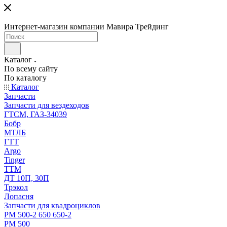
Интернет-магазин компании Мавира Трейдинг
Каталог
По всему сайту
По каталогу
Каталог
Запчасти
Запчасти для вездеходов
ГТСМ, ГАЗ-34039
Бобр
МТЛБ
ГТТ
Argo
Tinger
ТТМ
ДТ 10П, 30П
Трэкол
Лопасня
Запчасти для квадроциклов
РМ 500-2 650 650-2
РМ 500