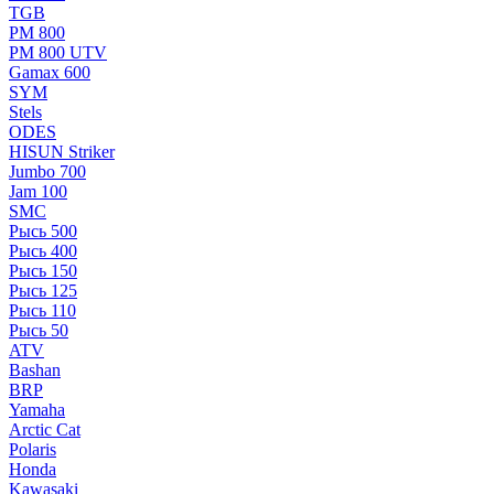
TGB
РМ 800
РМ 800 UTV
Gamax 600
SYM
Stels
ОDЕS
HISUN Striker
Jumbo 700
Jam 100
SMC
Рысь 500
Рысь 400
Рысь 150
Рысь 125
Рысь 110
Рысь 50
ATV
Bashan
BRP
Yamaha
Arctic Cat
Polaris
Honda
Kawasaki