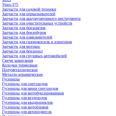
Урал-375
Запчасти для садовой техники
Запчасти для опрыскивателей
Запчасти для аккумуляторного инструмента
Запчасти для очистительных устройств
Запчасти для бензорезов
Запчасти для бензобуров
Запчасти для измельчителей
Запчасти для газонокосилк и аэраторов
Запчасти для мотокос
Запчасти для бензопил
Запчасти для грузовых автомобилей
Свечи зажигания
Колодки тормозные
Полуметаллические
Металло керамические
Гусеницы
Гусеницы для снегоходов
Гусеницы для мини снегоходов
Гусеницы для мотобуксировщиков
Гусеницы для вездеходов
Гусеницы для квадроциклов
Гусеницы для мотоблоков
Гусеницы для автоподвесок