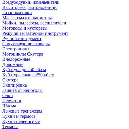
Воздуходувки, измельчители
Высоторезы, мотоножници
Газонокосилки
Масла, смазки. канистры
Мойки, пылесосы, распылители
Мотокосы и кусторезы
Режущий и заточной инструмент
Ручной инструмент
Сопутствующие товары
Электропилы
Мотоциклы Скутера
Внедорожные
Дорожные
Кубатура до 250 кб.см
Кубатура свыше 250 кб.см
Скутера
Экипировка
Защита от непогоды
Очки
Перчатки
Шлема
Лыжные тренажеры
Кухни и термоса
Кухни переносные
Термоса