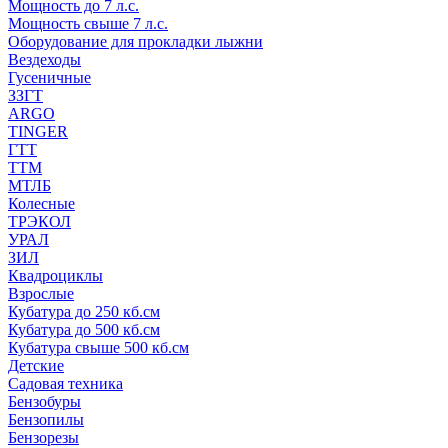
Мощность до 7 л.с.
Мощность свыше 7 л.с.
Оборудование для прокладки лыжни
Вездеходы
Гусеничные
ЗЗГТ
ARGO
TINGER
ГТТ
ТТМ
МТЛБ
Колесные
ТРЭКОЛ
УРАЛ
ЗИЛ
Квадроциклы
Взрослые
Кубатура до 250 кб.см
Кубатура до 500 кб.см
Кубатура свыше 500 кб.см
Детские
Садовая техника
Бензобуры
Бензопилы
Бензорезы