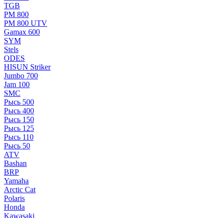
TGB
РМ 800
РМ 800 UTV
Gamax 600
SYM
Stels
ОDЕS
HISUN Striker
Jumbo 700
Jam 100
SMC
Рысь 500
Рысь 400
Рысь 150
Рысь 125
Рысь 110
Рысь 50
ATV
Bashan
BRP
Yamaha
Arctic Cat
Polaris
Honda
Kawasaki