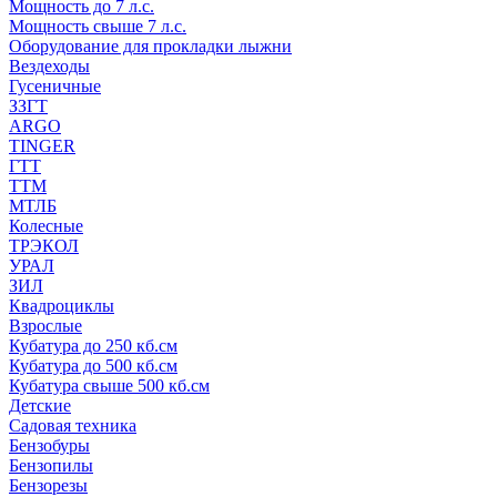
Мощность до 7 л.с.
Мощность свыше 7 л.с.
Оборудование для прокладки лыжни
Вездеходы
Гусеничные
ЗЗГТ
ARGO
TINGER
ГТТ
ТТМ
МТЛБ
Колесные
ТРЭКОЛ
УРАЛ
ЗИЛ
Квадроциклы
Взрослые
Кубатура до 250 кб.см
Кубатура до 500 кб.см
Кубатура свыше 500 кб.см
Детские
Садовая техника
Бензобуры
Бензопилы
Бензорезы