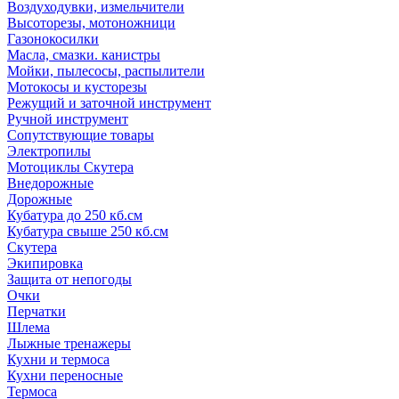
Воздуходувки, измельчители
Высоторезы, мотоножници
Газонокосилки
Масла, смазки. канистры
Мойки, пылесосы, распылители
Мотокосы и кусторезы
Режущий и заточной инструмент
Ручной инструмент
Сопутствующие товары
Электропилы
Мотоциклы Скутера
Внедорожные
Дорожные
Кубатура до 250 кб.см
Кубатура свыше 250 кб.см
Скутера
Экипировка
Защита от непогоды
Очки
Перчатки
Шлема
Лыжные тренажеры
Кухни и термоса
Кухни переносные
Термоса