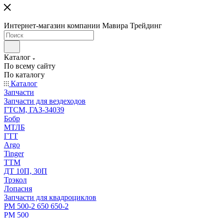
Интернет-магазин компании Мавира Трейдинг
Каталог
По всему сайту
По каталогу
Каталог
Запчасти
Запчасти для вездеходов
ГТСМ, ГАЗ-34039
Бобр
МТЛБ
ГТТ
Argo
Tinger
ТТМ
ДТ 10П, 30П
Трэкол
Лопасня
Запчасти для квадроциклов
РМ 500-2 650 650-2
РМ 500