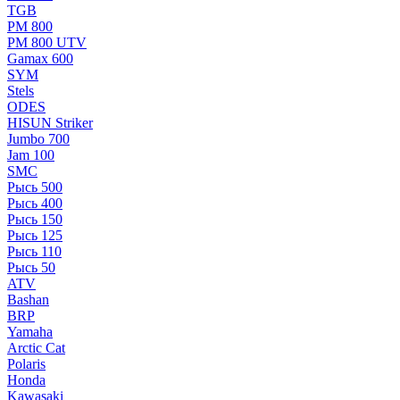
TGB
РМ 800
РМ 800 UTV
Gamax 600
SYM
Stels
ОDЕS
HISUN Striker
Jumbo 700
Jam 100
SMC
Рысь 500
Рысь 400
Рысь 150
Рысь 125
Рысь 110
Рысь 50
ATV
Bashan
BRP
Yamaha
Arctic Cat
Polaris
Honda
Kawasaki