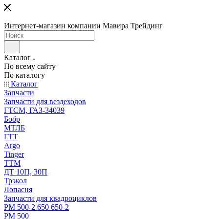
Интернет-магазин компании Мавира Трейдинг
Каталог
По всему сайту
По каталогу
Каталог
Запчасти
Запчасти для вездеходов
ГТСМ, ГАЗ-34039
Бобр
МТЛБ
ГТТ
Argo
Tinger
ТТМ
ДТ 10П, 30П
Трэкол
Лопасня
Запчасти для квадроциклов
РМ 500-2 650 650-2
РМ 500