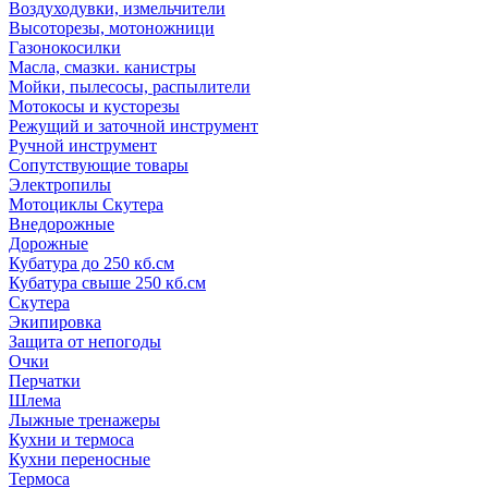
Воздуходувки, измельчители
Высоторезы, мотоножници
Газонокосилки
Масла, смазки. канистры
Мойки, пылесосы, распылители
Мотокосы и кусторезы
Режущий и заточной инструмент
Ручной инструмент
Сопутствующие товары
Электропилы
Мотоциклы Скутера
Внедорожные
Дорожные
Кубатура до 250 кб.см
Кубатура свыше 250 кб.см
Скутера
Экипировка
Защита от непогоды
Очки
Перчатки
Шлема
Лыжные тренажеры
Кухни и термоса
Кухни переносные
Термоса