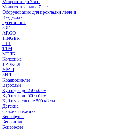
Мощность до 7 л.с.
Мощность свыше 7 л.с.
Оборудование для прокладки лыжни
Вездеходы
Гусеничные
ЗЗГТ
ARGO
TINGER
ГТТ
ТТМ
МТЛБ
Колесные
ТРЭКОЛ
УРАЛ
ЗИЛ
Квадроциклы
Взрослые
Кубатура до 250 кб.см
Кубатура до 500 кб.см
Кубатура свыше 500 кб.см
Детские
Садовая техника
Бензобуры
Бензопилы
Бензорезы