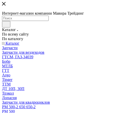
Интернет-магазин компании Мавира Трейдинг
Каталог
По всему сайту
По каталогу
Каталог
Запчасти
Запчасти для вездеходов
ГТСМ, ГАЗ-34039
Бобр
МТЛБ
ГТТ
Argo
Tinger
ТТМ
ДТ 10П, 30П
Трэкол
Лопасня
Запчасти для квадроциклов
РМ 500-2 650 650-2
РМ 500