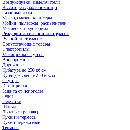
Воздуходувки, измельчители
Высоторезы, мотоножници
Газонокосилки
Масла, смазки. канистры
Мойки, пылесосы, распылители
Мотокосы и кусторезы
Режущий и заточной инструмент
Ручной инструмент
Сопутствующие товары
Электропилы
Мотоциклы Скутера
Внедорожные
Дорожные
Кубатура до 250 кб.см
Кубатура свыше 250 кб.см
Скутера
Экипировка
Защита от непогоды
Очки
Перчатки
Шлема
Лыжные тренажеры
Кухни и термоса
Кухни переносные
Термоса