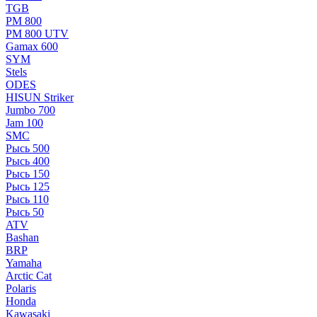
TGB
РМ 800
РМ 800 UTV
Gamax 600
SYM
Stels
ОDЕS
HISUN Striker
Jumbo 700
Jam 100
SMC
Рысь 500
Рысь 400
Рысь 150
Рысь 125
Рысь 110
Рысь 50
ATV
Bashan
BRP
Yamaha
Arctic Cat
Polaris
Honda
Kawasaki