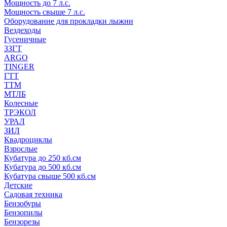
Мощность до 7 л.с.
Мощность свыше 7 л.с.
Оборудование для прокладки лыжни
Вездеходы
Гусеничные
ЗЗГТ
ARGO
TINGER
ГТТ
ТТМ
МТЛБ
Колесные
ТРЭКОЛ
УРАЛ
ЗИЛ
Квадроциклы
Взрослые
Кубатура до 250 кб.см
Кубатура до 500 кб.см
Кубатура свыше 500 кб.см
Детские
Садовая техника
Бензобуры
Бензопилы
Бензорезы