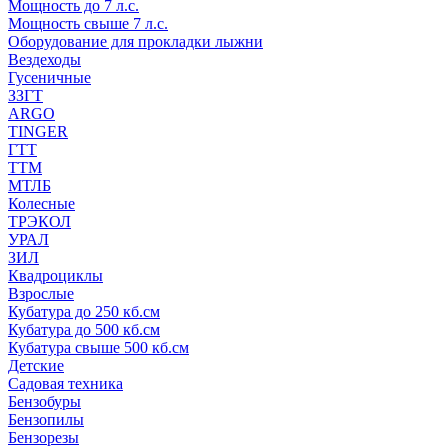
Мощность до 7 л.с.
Мощность свыше 7 л.с.
Оборудование для прокладки лыжни
Вездеходы
Гусеничные
ЗЗГТ
ARGO
TINGER
ГТТ
ТТМ
МТЛБ
Колесные
ТРЭКОЛ
УРАЛ
ЗИЛ
Квадроциклы
Взрослые
Кубатура до 250 кб.см
Кубатура до 500 кб.см
Кубатура свыше 500 кб.см
Детские
Садовая техника
Бензобуры
Бензопилы
Бензорезы