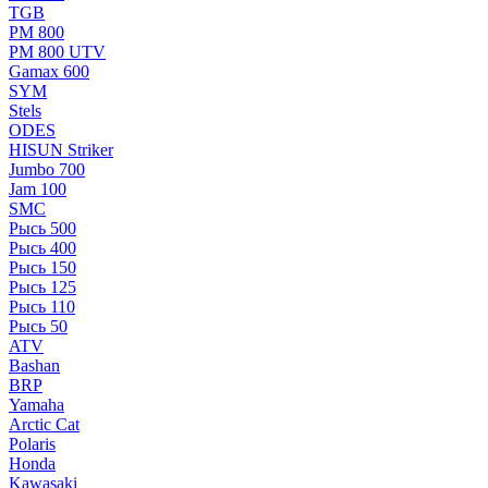
TGB
РМ 800
РМ 800 UTV
Gamax 600
SYM
Stels
ОDЕS
HISUN Striker
Jumbo 700
Jam 100
SMC
Рысь 500
Рысь 400
Рысь 150
Рысь 125
Рысь 110
Рысь 50
ATV
Bashan
BRP
Yamaha
Arctic Cat
Polaris
Honda
Kawasaki