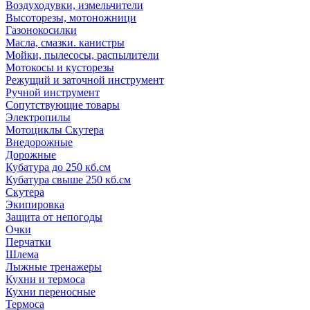
Воздуходувки, измельчители
Высоторезы, мотоножници
Газонокосилки
Масла, смазки. канистры
Мойки, пылесосы, распылители
Мотокосы и кусторезы
Режущий и заточной инструмент
Ручной инструмент
Сопутствующие товары
Электропилы
Мотоциклы Скутера
Внедорожные
Дорожные
Кубатура до 250 кб.см
Кубатура свыше 250 кб.см
Скутера
Экипировка
Защита от непогоды
Очки
Перчатки
Шлема
Лыжные тренажеры
Кухни и термоса
Кухни переносные
Термоса