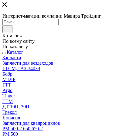
Интернет-магазин компании Мавира Трейдинг
Каталог
По всему сайту
По каталогу
Каталог
Запчасти
Запчасти для вездеходов
ГТСМ, ГАЗ-34039
Бобр
МТЛБ
ГТТ
Argo
Tinger
ТТМ
ДТ 10П, 30П
Трэкол
Лопасня
Запчасти для квадроциклов
РМ 500-2 650 650-2
РМ 500