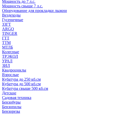
Мощность до 7 л.с.
Мощность свыше 7 л.с.
Оборудование для прокладки лыжни
Вездеходы
Гусеничные
ЗЗГТ
ARGO
TINGER
ГТТ
ТТМ
МТЛБ
Колесные
ТРЭКОЛ
УРАЛ
ЗИЛ
Квадроциклы
Взрослые
Кубатура до 250 кб.см
Кубатура до 500 кб.см
Кубатура свыше 500 кб.см
Детские
Садовая техника
Бензобуры
Бензопилы
Бензорезы