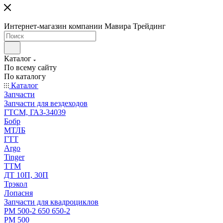
Интернет-магазин компании Мавира Трейдинг
Каталог
По всему сайту
По каталогу
Каталог
Запчасти
Запчасти для вездеходов
ГТСМ, ГАЗ-34039
Бобр
МТЛБ
ГТТ
Argo
Tinger
ТТМ
ДТ 10П, 30П
Трэкол
Лопасня
Запчасти для квадроциклов
РМ 500-2 650 650-2
РМ 500