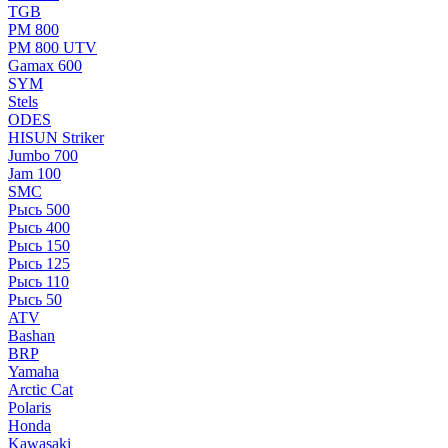
TGB
РМ 800
РМ 800 UTV
Gamax 600
SYM
Stels
ОDЕS
HISUN Striker
Jumbo 700
Jam 100
SMC
Рысь 500
Рысь 400
Рысь 150
Рысь 125
Рысь 110
Рысь 50
ATV
Bashan
BRP
Yamaha
Arctic Cat
Polaris
Honda
Kawasaki