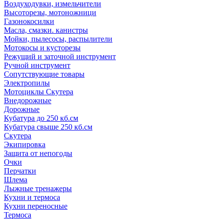
Воздуходувки, измельчители
Высоторезы, мотоножници
Газонокосилки
Масла, смазки. канистры
Мойки, пылесосы, распылители
Мотокосы и кусторезы
Режущий и заточной инструмент
Ручной инструмент
Сопутствующие товары
Электропилы
Мотоциклы Скутера
Внедорожные
Дорожные
Кубатура до 250 кб.см
Кубатура свыше 250 кб.см
Скутера
Экипировка
Защита от непогоды
Очки
Перчатки
Шлема
Лыжные тренажеры
Кухни и термоса
Кухни переносные
Термоса