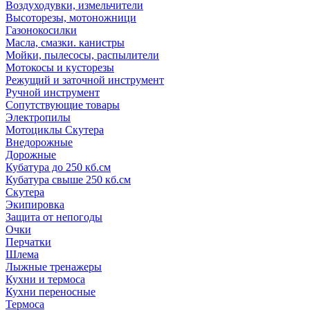
Воздуходувки, измельчители
Высоторезы, мотоножници
Газонокосилки
Масла, смазки. канистры
Мойки, пылесосы, распылители
Мотокосы и кусторезы
Режущий и заточной инструмент
Ручной инструмент
Сопутствующие товары
Электропилы
Мотоциклы Скутера
Внедорожные
Дорожные
Кубатура до 250 кб.см
Кубатура свыше 250 кб.см
Скутера
Экипировка
Защита от непогоды
Очки
Перчатки
Шлема
Лыжные тренажеры
Кухни и термоса
Кухни переносные
Термоса