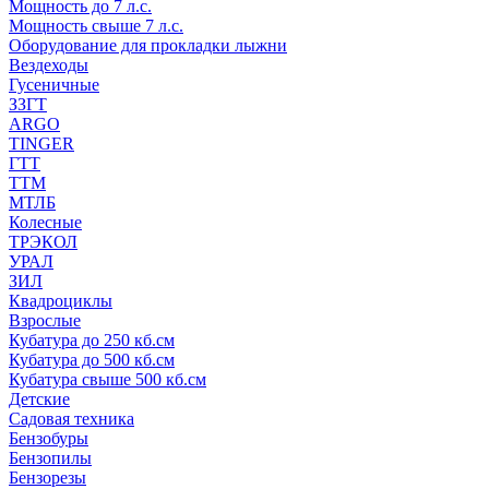
Мощность до 7 л.с.
Мощность свыше 7 л.с.
Оборудование для прокладки лыжни
Вездеходы
Гусеничные
ЗЗГТ
ARGO
TINGER
ГТТ
ТТМ
МТЛБ
Колесные
ТРЭКОЛ
УРАЛ
ЗИЛ
Квадроциклы
Взрослые
Кубатура до 250 кб.см
Кубатура до 500 кб.см
Кубатура свыше 500 кб.см
Детские
Садовая техника
Бензобуры
Бензопилы
Бензорезы