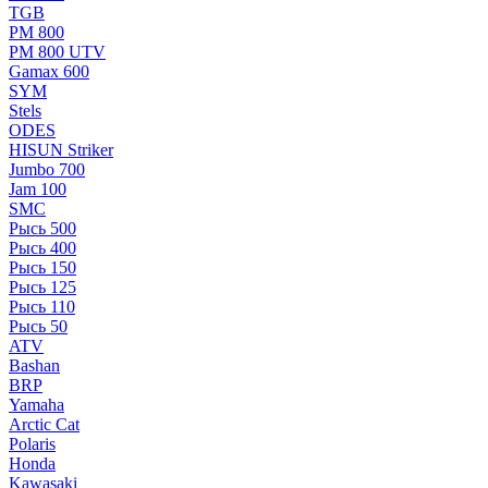
TGB
РМ 800
РМ 800 UTV
Gamax 600
SYM
Stels
ОDЕS
HISUN Striker
Jumbo 700
Jam 100
SMC
Рысь 500
Рысь 400
Рысь 150
Рысь 125
Рысь 110
Рысь 50
ATV
Bashan
BRP
Yamaha
Arctic Cat
Polaris
Honda
Kawasaki