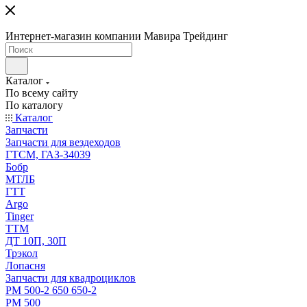
Интернет-магазин компании Мавира Трейдинг
Каталог
По всему сайту
По каталогу
Каталог
Запчасти
Запчасти для вездеходов
ГТСМ, ГАЗ-34039
Бобр
МТЛБ
ГТТ
Argo
Tinger
ТТМ
ДТ 10П, 30П
Трэкол
Лопасня
Запчасти для квадроциклов
РМ 500-2 650 650-2
РМ 500